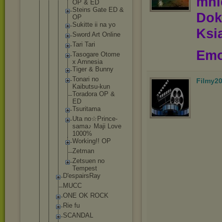
mn
OP & ED
Steins Gate ED &
Dok
OP
Sukitte ii na yo
Ksią
Sword Art Online
Tari Tari
Emo
Tasogare Otome
x Amnesia
Tiger & Bunny
Tonari no
Filmy2
Kaibutsu
-kun
Toradora OP &
ED
Tsuritam
a
Uta no☆Princ
e-
sama♪ Maji Love
1000%
Working!
! OP
Zetman
Zetsuen no
Tempest
D'espairsRa
y
MUCC
ONE OK ROCK
Rie fu
SCANDAL