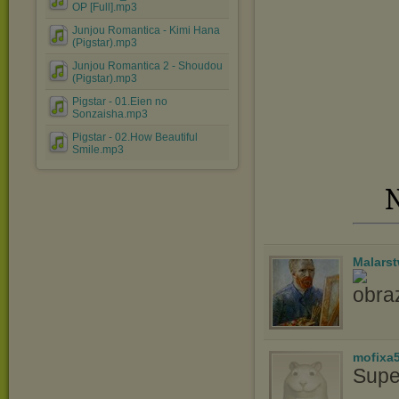
OP [Full].mp3
Junjou Romantica - Kimi Hana
(Pigstar).mp3
Junjou Romantica 2 - Shoudou
(Pigstar).mp3
Pigstar - 01.Eien no
Sonzaisha.mp3
Pigstar - 02.How Beautiful
Smile.mp3
N
Malars
mofixa
Supe