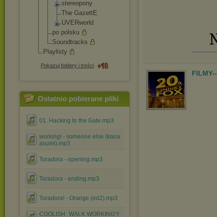
stereopony
The GazettE
UVERworld
po polsku
N
Soundtracks
Playlisty
Pokazuj foldery i treści
FILMY-
Ostatnio pobierane pliki
01. Hacking to the Gate.mp3
working! - someone else (kana
asumi).mp3
Toradora - opening.mp3
Toradora - ending.mp3
Toradora! - Orange (ed2).mp3
COOLISH_WALK WORKING’!!