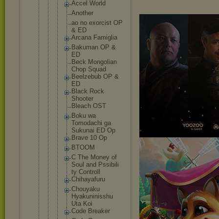
Accel World
Another
ao no exorcist OP
& ED
Arcana Famiglia
Bakuman OP &
ED
Beck Mongolia
n
Chop Squad
Beelzebu
b OP &
ED
Black Rock
Shooter
Bleach OST
Boku wa
Tomodach
i ga
Sukunai ED Op
Brave 10 Op
BTOOM
C The Money of
Soul and Pssibili
ty Controll
Chihayaf
uru
Chouyaku
Hyakunin
isshu
Uta Koi
Code Breaker