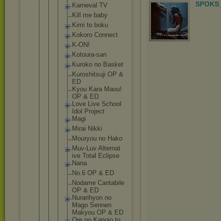
SPOKS_
Karneval TV
Kill me baby
Kimi to boku
Kokoro Connect
K-ON!
Kotoura-
san
Kuroko no Basket
Kuroshit
suji OP &
ED
Kyou Kara Maou!
OP & ED
Love Live School
Idol Project
Magi
Mirai Nikki
Mouryou no Hako
Muv-Luv Alternat
ive Total Eclipse
Nana
No.6 OP & ED
Nodame Cantabil
e
OP & ED
Nurarihy
on no
Mago Sennen
Makyou OP & ED
Ore no Kanojo to