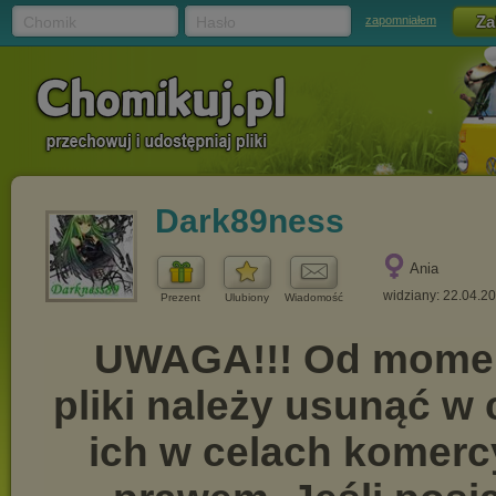
Chomik
Hasło
zapomniałem
Dark89ness
Ania
widziany: 22.04.2
Prezent
Ulubiony
Wiadomość