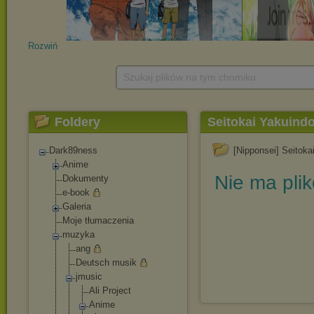
Rozwiń
Szukaj plików na tym chomiku
Foldery
Seitokai Yakuin
Dark89ness
[Nipponsei] Seitoka
Anime
Nie ma pli
Dokumenty
e-book
Galeria
Moje tłumaczenia
muzyka
ang
Deutsch musik
jmusic
Ali Project
Anime