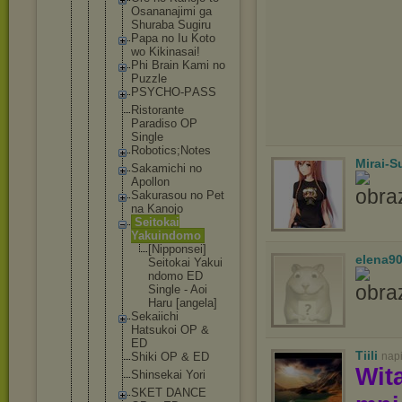
Osananaj
imi ga
Shuraba Sugiru
Papa no Iu Koto
wo Kikinasa
i!
Phi Brain Kami no
Puzzle
PSYCHO-P
ASS
Ristoran
te
Paradiso OP
Single
Robotics
;Notes
Mirai-
Sakamich
i no
Apollon
Sakuraso
u no Pet
na Kanojo
Seitokai
Yakuindo
mo
[Nipp
onsei
]
elena9
Seito
kai Yakui
ndomo ED
Singl
e - Aoi
Haru [ange
la]
Sekaiich
i
Hatsukoi OP &
ED
Tiili
Shiki OP & ED
nap
Wit
Shinseka
i Yori
SKET DANCE