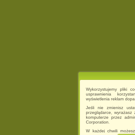
Wykorzystujemy pliki c
usprawnienia korzyst
wyświetlenia reklam dop
Jeśli nie zmienisz ust
przeglądarce, wyrażasz
komputerze przez admin
Corporation.
W każdej chwili możesz