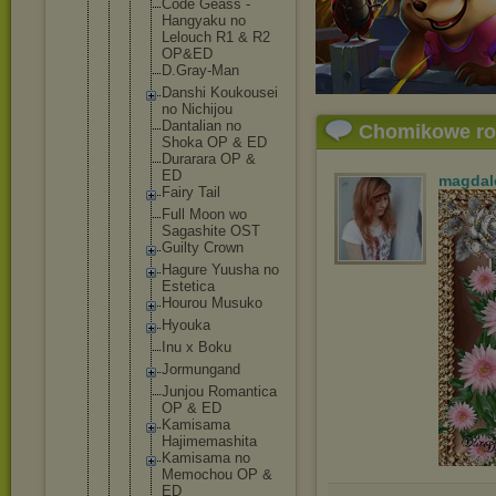
Code Geass -
Hangyaku no
Lelouch R1 & R2
OP&ED
D.Gray-M
an
Danshi Koukouse
i
no Nichijou
Dantalia
n no
Chomikowe r
Shoka OP & ED
Durarara OP &
ED
magdal
Fairy Tail
Full Moon wo
Sagashit
e OST
Guilty Crown
Hagure Yuusha no
Estetica
Hourou Musuko
Hyouka
Inu x Boku
Jormunga
nd
Junjou Romantic
a
OP & ED
Kamisama
Hajimema
shita
Kamisama no
Memochou OP &
ED