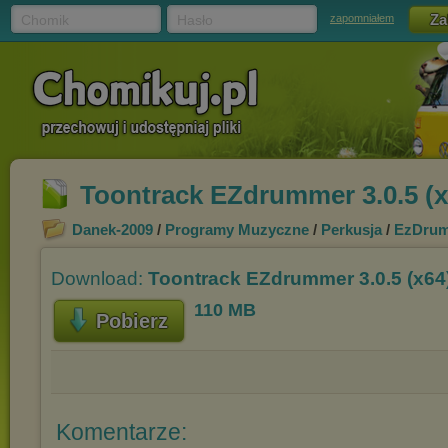
Chomik
Hasło
zapomniałem
Toontrack EZdrummer 3.0.5 (x6
Danek-2009
/
Programy Muzyczne
/
Perkusja
/
EzDrum
Download:
Toontrack EZdrummer 3.0.5 (x64)
110 MB
Pobierz
Komentarze: