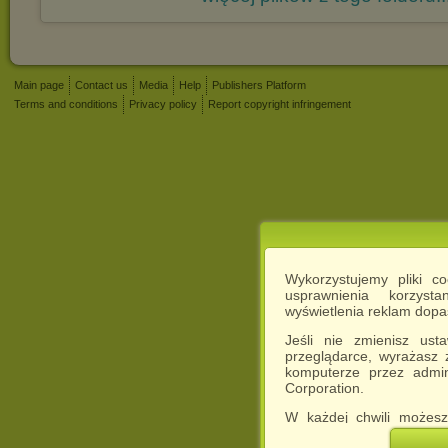
Main page
Contact us
Media
Help
Publishers Platform
Terms and conditions
Privacy policy
Report copyright infringement
Wykorzystujemy pliki c
usprawnienia korzyst
wyświetlenia reklam dop
Jeśli nie zmienisz ust
przeglądarce, wyrażasz
komputerze przez admin
Corporation.
W każdej chwili możesz
cookies w swojej przeglą