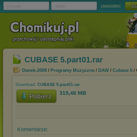
Chomik
Hasło
zapomniałem
CUBASE 5.part01.rar
Danek-2009
/
Programy Muzyczne
/
DAW
/
Cubase 5
/
Download:
CUBASE 5.part01.rar
319,48 MB
Pobierz
Komentarze: