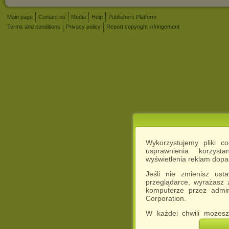
Main page
Contact us
Media
Help
Publishers Platform
Terms and conditions
Privacy policy
Report copyright infringement
Wykorzystujemy pliki c
usprawnienia korzyst
wyświetlenia reklam dop
Jeśli nie zmienisz ust
przeglądarce, wyrażasz
komputerze przez admin
Corporation.
W każdej chwili możesz
cookies w swojej przeglą