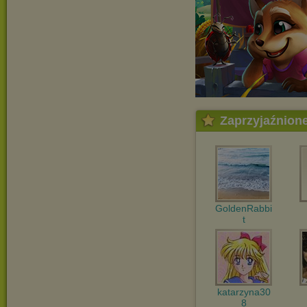
Zaprzyjaźnion
GoldenRabbi
t
katarzyna30
8