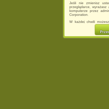
Jeśli nie zmienisz ust
przeglądarce, wyrażasz
komputerze przez admin
Corporation.
W każdej chwili możesz
cookies w swojej przeglą
w naszej Pol
Prze
http://chomikuj.pl/Polity
Jednocześnie informuje
może spowodować ogr
Chomikuj.pl.
W przypadku braku twojej
prosimy o opuszczenie se
Wykorzystanie plików c
(dostosowanie reklam do
działań marketingowych).
Wyrażenie sprzeciwu spo
będzie dopasowana do Tw
wyświetlona przypadkowo
Istnieje możliwość zmian
sposób uniemożliwiając
urządzeniu końcowym. M
dokonując odpowiednich