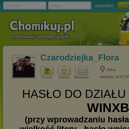
Chomik
Hasło
zapomniałem
Czarodziejka_Flora
Aśka
widziany: 19.07.2
Prezent
Ulubiony
Wiadomość