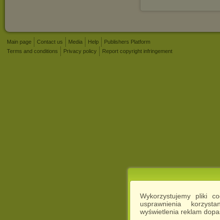
Main page
Contact us
Media
Help
Publishers Platform
Terms and conditions
Privacy policy
Report copyright infringement
Wykorzystujemy pliki c
usprawnienia korzyst
wyświetlenia reklam dop