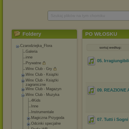
Szukaj plików na tym chomiku
Foldery
PO WŁOSKU
Czarodziejka_Flora
sortuj według:
Galeria
inne
05. Irragiungibil
Prywatne
Winx Club - Gry
Winx Club - Książki
Winx Club - Książki
zagraniczne
Winx Club - Magazyn
09. REAZIONE
Winx Club - Muzyka
4Kids
Inne
Instrumentale
Magiczna Przygoda
07. Tutti i Sogni
Odcinki specjalne