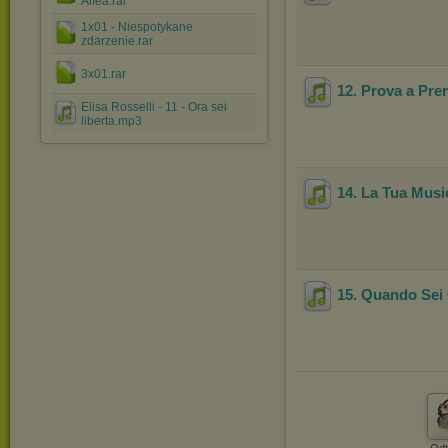
Alfea.rar
1x01 - Niespotykane
zdarzenie.rar
3x01.rar
12. Prova a Pre
Elisa Rosselli - 11 - Ora sei
liberta.mp3
14. La Tua Musi
15. Quando Sei