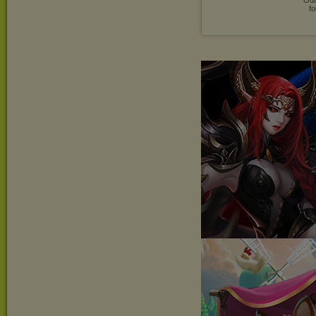
Odt
fo