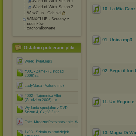
World of Winx Sezon 1
World of Winx Sezon 2
10. La Mia Can
WinxClub - Odcinki
WINXCLUB - Screeny z
odcinków
zachomikowane
01. Unica
.mp3
Ostatnio pobierane pliki
Wielki świat.mp3
02. Segui il tuo
#001 - Zamek (Listopad
2006).rar
LadyMusa - Valerie.mp3
#002 - Tajemnica Alfei
(Grudzień 2006).rar
11. Un Regno e
Wydania specjalne z DVD,
Sezon 4, Część 2.rar
Fate_MrocznePrzeznaczenie_WB.pdf
1x03 - Szkoła czarodziejek
13. Magia Di Wi