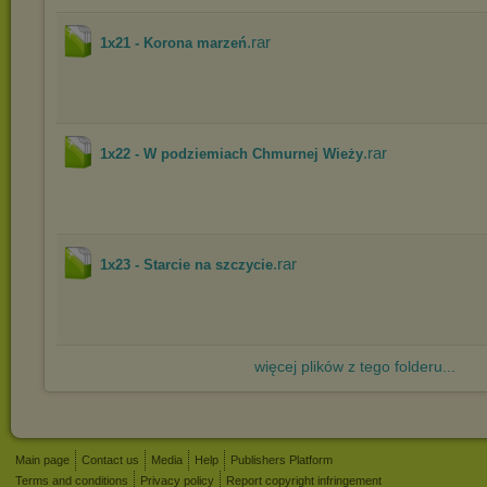
.rar
1x21 - Korona marzeń
.rar
1x22 - W podziemiach Chmurnej Wieży
.rar
1x23 - Starcie na szczycie
więcej plików z tego folderu...
Main page
Contact us
Media
Help
Publishers Platform
Terms and conditions
Privacy policy
Report copyright infringement