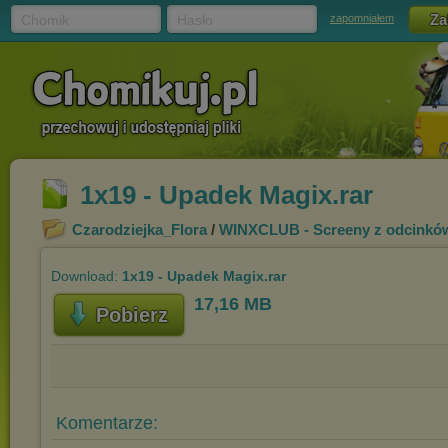
Chomik
Hasło
zapomniałem
1x19 - Upadek Magix.rar
Czarodziejka_Flora
/
WINXCLUB - Screeny z odcinkó
Download:
1x19 - Upadek Magix.rar
17,16 MB
Pobierz
Komentarze: