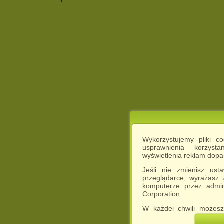
Wykorzystujemy pliki c
usprawnienia korzyst
wyświetlenia reklam dop
Jeśli nie zmienisz ust
przeglądarce, wyrażasz
komputerze przez admin
Corporation.
W każdej chwili możesz
cookies w swojej przeglą