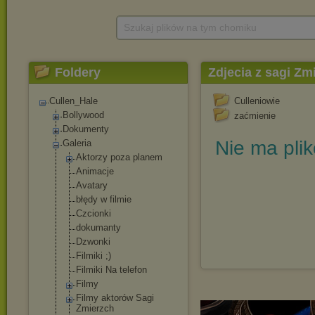
Szukaj plików na tym chomiku
Foldery
Zdjecia z sagi Zm
Cullen_Hale
Culleniowie
Bollywood
zaćmienie
Dokumenty
Nie ma pli
Galeria
Aktorzy poza planem
Animacje
Avatary
błędy w filmie
Czcionki
dokumanty
Dzwonki
Filmiki ;)
Filmiki Na telefon
Filmy
Filmy aktorów Sagi
Zmierzch