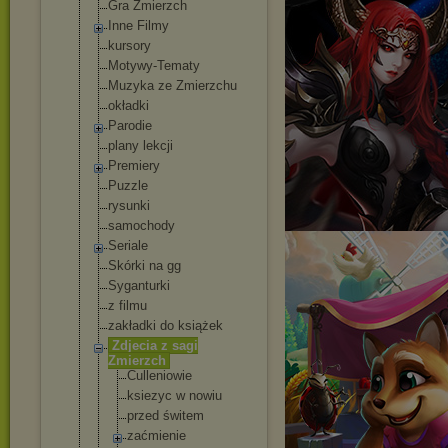
Gra Zmierzch
Inne Filmy
kursory
Motywy-Tematy
Muzyka ze Zmierzchu
okładki
Parodie
plany lekcji
Premiery
Puzzle
rysunki
samochody
Seriale
Skórki na gg
Syganturki
z filmu
zakładki do książek
Zdjecia z sagi
Zmierzch
Culleniowie
ksiezyc w nowiu
przed świtem
zaćmienie