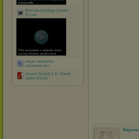
przyjaciółki, ...
Broń dla Każdego (Lektor
PL).avi
Film opowiada o wpływie broni
na trzy lokalne społecznoś ...
meyer stephenie -
zaćmienie.doc
Arcane Society 1-6 - Krentz
Jayne Ann.jar
Najnow