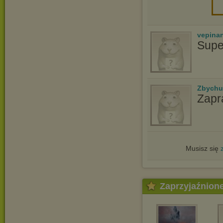
vepina
Supe
Zbychu
Zapr
Musisz się
Zaprzyjaźnion