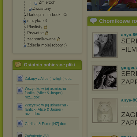
Zmierzch
Zwiastuny
Harlequin - m-booki <3
Chomikowe r
muzyka x3
Playlisty
Prywatne
anya-8
zachomikowane
SERI
Zdjęcia mojej roboty ;)
FIL
Ostatnio pobierane pliki
ginger.
SER
Zakupy z Alice (Twilight).doc
ZAP
Wszystko w jej uśmiechu -
fanfick (Alice & Jasper)
roz....doc
anya-86
-----
Wszystko w jej uśmiechu -
fanfick (Alice & Jasper)
ZAGR
roz....doc
ZAP
Carlisle & Esme [NZ].doc
Zaćmienie.AVI