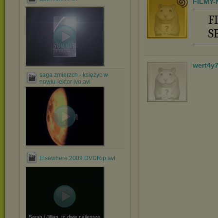
FILMY-
F
S
wert4y
saga zmierzch - księżyc w
nowiu-lektor ivo.avi
Elsewhere.2009.DVDRip.avi
Sarah i Jillian, to dwie najlepsze