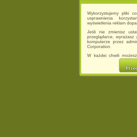
Wykorzystujemy pliki c
usprawnienia korzyst
wyświetlenia reklam dop
Jeśli nie zmienisz ust
przeglądarce, wyrażasz
komputerze przez admin
Corporation.
W każdej chwili możesz
cookies w swojej przeglą
w naszej Pol
Prze
http://chomikuj.pl/Polity
Jednocześnie informuje
może spowodować ogr
Chomikuj.pl.
W przypadku braku twojej
prosimy o opuszczenie se
Wykorzystanie plików c
(dostosowanie reklam do
działań marketingowych).
Wyrażenie sprzeciwu spo
będzie dopasowana do Tw