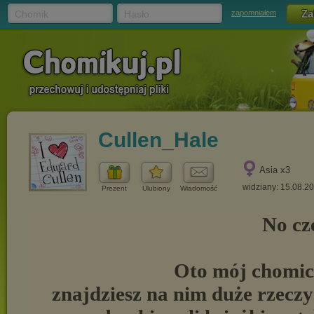
Chomik
Hasło
zapomniałem
Cullen_Hale
Asia x3
widziany: 15.08.2
Prezent
Ulubiony
Wiadomość