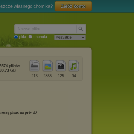
eszcze własnego chomika?
Załóż konto
Nazwa pliku
pliki
chomiki
3574
plików
30,73
GB
213
2865
125
94