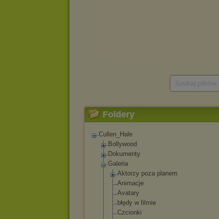
Szukaj plików
Foldery
Cullen_Hale
Bollywood
Dokumenty
Galeria
Aktorzy poza planem
Animacje
Avatary
błędy w filmie
Czcionki