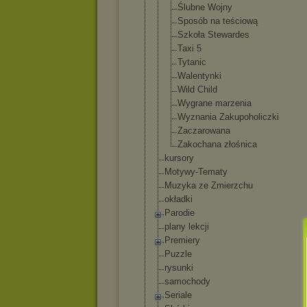
Ślubne Wojny
Sposób na teściową
Szkoła Stewardes
Taxi 5
Tytanic
Walentynki
Wild Child
Wygrane marzenia
Wyznania Zakupoholic
zki
Zaczarowana
Zakochana złośnica
kursory
Motywy-Tematy
Muzyka ze Zmierzchu
okładki
Parodie
plany lekcji
Premiery
Puzzle
rysunki
samochody
Seriale