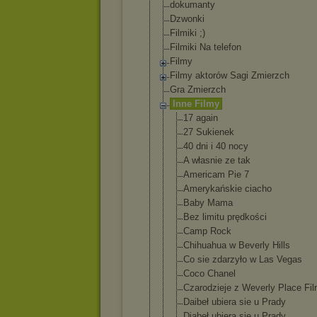
dokumanty
Dzwonki
Filmiki ;)
Filmiki Na telefon
Filmy
Filmy aktorów Sagi Zmierzch
Gra Zmierzch
Inne Filmy
17 again
27 Sukienek
40 dni i 40 nocy
A własnie ze tak
Americam Pie 7
Amerykański
e ciacho
Baby Mama
Bez limitu prędkości
Camp Rock
Chihuahua w Beverly Hills
Co sie zdarzyło w Las Vegas
Coco Chanel
Czarodzieje z Weverly Place Fi
Daibeł ubiera sie u Prady
Diabeł ubiera się u Prady