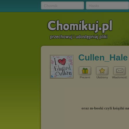
Chomik
Hasło
Cullen_Hale
Prezent
Ulubiony
Wiadomość