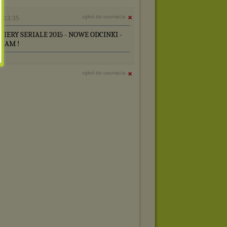
zgłoś do usunięcia
5 13:35
MIERY SERIALE 2015 - NOWE ODCINKI -
ZAM !
zgłoś do usunięcia