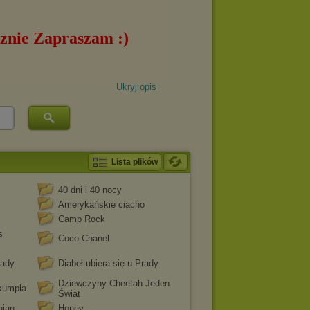
Ukryj opis
Lista plików
40 dni i 40 nocy
Amerykańskie ciacho
Camp Rock
s
Coco Chanel
rady
Diabeł ubiera się u Prady
Dziewczyny Cheetah Jeden
kumpla
Świat
nian
Honey