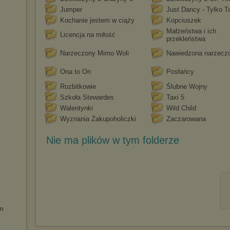
Jumper
Just Dancy - Tylko T
Kochanie jestem w ciąży
Kopciuszek
Małżeństwa i ich
Licencja na miłość
przekleństwa
Narzeczony Mimo Woli
Nawiedzona narzecz
Ona to On
Posłańcy
Rozbitkowie
Ślubne Wojny
Szkoła Stewardes
Taxi 5
Walentynki
Wild Child
Wyznania Zakupoholiczki
Zaczarowana
Nie ma plików w tym folderze
lm