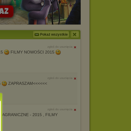
Pokaż wszystkie
zgłoś do usunięcia
15
FILMY NOWOŚCI 2015
zgłoś do usunięcia
5
ZAPRASZAM<<<<<<
zgłoś do usunięcia
E I ZAGRANICZNE - 2015 , FILMY