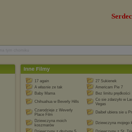
 na tym chomiku
Inne Filmy
17 again
27 Sukienek
A własnie ze tak
Americam Pie 7
Baby Mama
Bez limitu prędkości
Co sie zdarzyło w La
Chihuahua w Beverly Hills
Vegas
Czarodzieje z Weverly
Daibeł ubiera sie u P
Place Film
Dziewczyna moich
Dziewczyna mojego 
koszmarów
Dziewczyny z drużyny 5
Dziewczyny z St. Tri