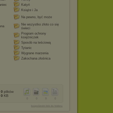
aniec
Katyń
Książe i Ja
Na pewno, być może
Nie wszystko złoto co się
ona
świeci
Program ochrony
księżniczek
Sposób na teściową
Tytanic
Wygrane marzenia
Zakochana złośnica
0
plików
0
KB
0
0
0
0
bezpośredni link do folderu