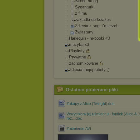
Skórki na gg
Syganturki
z filmu
zakładki do książek
Zdjecia z sagi Zmierzch
Zwiastuny
Harlequin - m-booki <3
muzyka x3
Playlisty
Prywatne
zachomikowane
Zdjęcia mojej roboty ;)
Ostatnio pobierane pliki
Zakupy z Alice (Twilight).doc
Wszystko w jej uśmiechu - fanfick (Alice & 
roz....doc
Zaćmienie.AVI