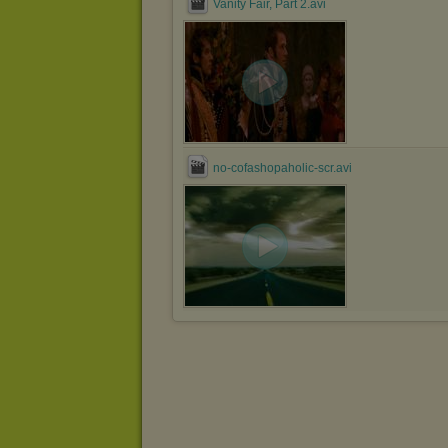
Vanity Fair, Part 2.avi
no-cofashopaholic-scr.avi