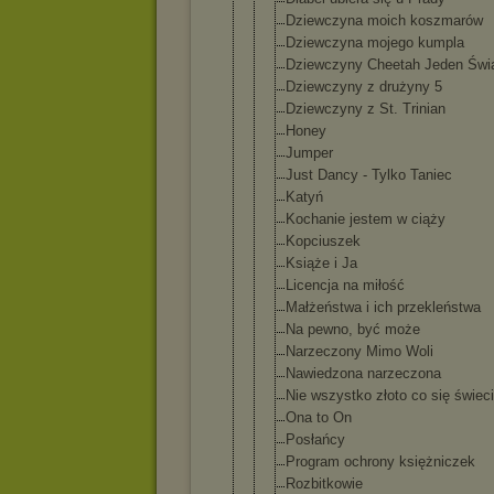
Dziewczyna moich koszmarów
Dziewczyna mojego kumpla
Dziewczyny Cheetah Jeden Świ
Dziewczyny z drużyny 5
Dziewczyny z St. Trinian
Honey
Jumper
Just Dancy - Tylko Taniec
Katyń
Kochanie jestem w ciąży
Kopciuszek
Książe i Ja
Licencja na miłość
Małżeństwa i ich przekleństw
a
Na pewno, być może
Narzeczony Mimo Woli
Nawiedzona narzeczona
Nie wszystko złoto co się świeci
Ona to On
Posłańcy
Program ochrony księżniczek
Rozbitkowie