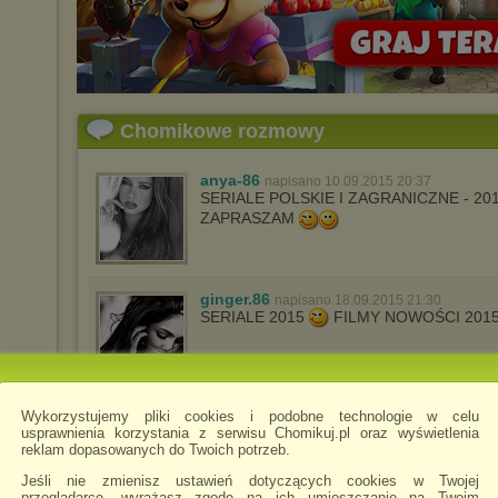
Chomikowe rozmowy
anya-86
napisano 10.09.2015 20:37
SERIALE POLSKIE I ZAGRANICZNE - 20
ZAPRASZAM
ginger.86
napisano 18.09.2015 21:30
SERIALE 2015
FILMY NOWOŚCI 201
Wykorzystujemy pliki cookies i podobne technologie w celu
anya-86-filmy
napisano 6.10.2015 22:44
usprawnienia korzystania z serwisu Chomikuj.pl oraz wyświetlenia
------------------------->SERIALE POLSKI
reklam dopasowanych do Twoich potrzeb.
NOWOŚCI 2015 ZAPRASZAM
Jeśli nie zmienisz ustawień dotyczących cookies w Twojej
przeglądarce, wyrażasz zgodę na ich umieszczanie na Twoim