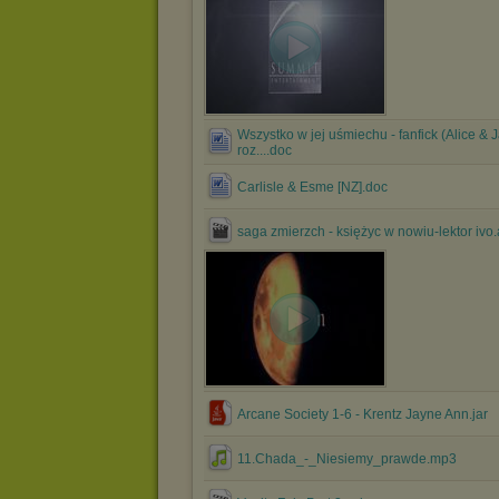
Wszystko w jej uśmiechu - fanfick (Alice & 
roz....doc
Carlisle & Esme [NZ].doc
saga zmierzch - księżyc w nowiu-lektor ivo.
Arcane Society 1-6 - Krentz Jayne Ann.jar
11.Chada_-_Niesiemy_prawde.mp3