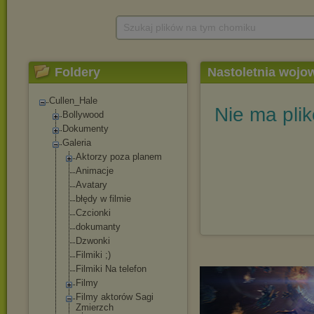
Szukaj plików na tym chomiku
Foldery
Nastoletnia wojo
Cullen_Hale
Nie ma pli
Bollywood
Dokumenty
Galeria
Aktorzy poza planem
Animacje
Avatary
błędy w filmie
Czcionki
dokumanty
Dzwonki
Filmiki ;)
Filmiki Na telefon
Filmy
Filmy aktorów Sagi
Zmierzch