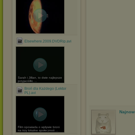
Elsewhere.2009.DVDRip.avi
Sarah i Jillian, to dwie najlepsze
przyjaciółki, ...
Broń dla Każdego (Lektor
PL).avi
Najnow
Film opowiada o wpływie broni
na trzy lokalne społecznoś ...