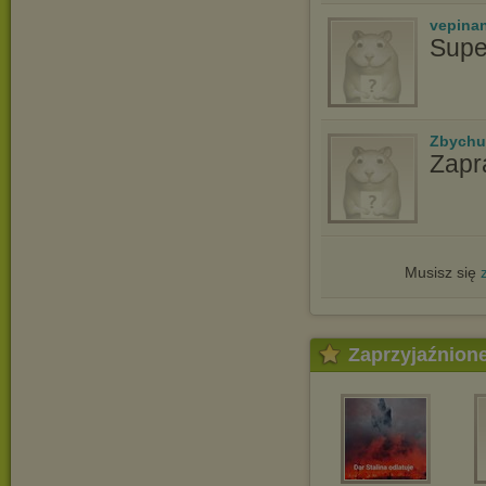
vepina
Supe
Zbychu
Zapr
Musisz się
Zaprzyjaźnion