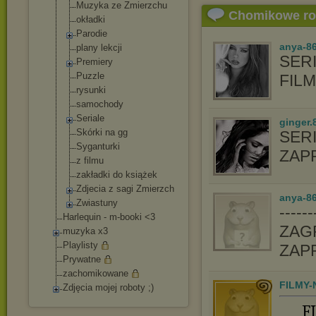
Muzyka ze Zmierzchu
Chomikowe r
okładki
Parodie
anya-8
plany lekcji
SERI
Premiery
Puzzle
FIL
rysunki
samochody
Seriale
ginger.
Skórki na gg
SER
Syganturki
ZAP
z filmu
zakładki do książek
Zdjecia z sagi Zmierzch
anya-86
Zwiastuny
-----
Harlequin - m-booki <3
ZAGR
muzyka x3
Playlisty
ZAP
Prywatne
zachomikowane
FILMY-
Zdjęcia mojej roboty ;)
F