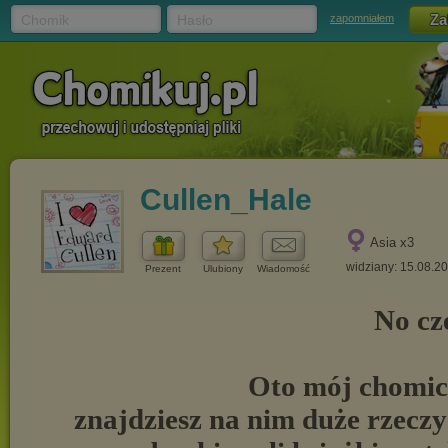
Chomik
Hasło
zapomniałem
Cullen_Hale
Asia x3
widziany: 15.08.2
Prezent
Ulubiony
Wiadomość