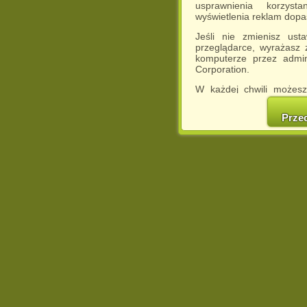
usprawnienia korzyst
wyświetlenia reklam dop
Jeśli nie zmienisz ust
przeglądarce, wyrażasz
komputerze przez admin
Corporation.
W każdej chwili możesz
cookies w swojej przeglą
w naszej Pol
Prze
http://chomikuj.pl/Polity
Jednocześnie informuje
może spowodować ogr
Chomikuj.pl.
W przypadku braku twojej
prosimy o opuszczenie se
Wykorzystanie plików c
(dostosowanie reklam do
działań marketingowych).
Wyrażenie sprzeciwu spo
będzie dopasowana do Tw
wyświetlona przypadkowo
Istnieje możliwość zmian