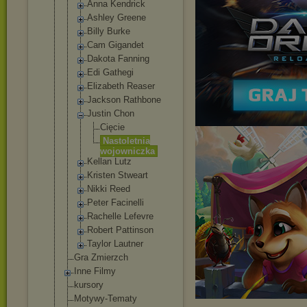
Anna Kendrick
Ashley Greene
Billy Burke
Cam Gigandet
Dakota Fanning
Edi Gathegi
Elizabeth Reaser
Jackson Rathbone
Justin Chon
Cięcie
Nastolet
nia
wojownic
zka
Kellan Lutz
Kristen Stweart
Nikki Reed
Peter Facinelli
Rachelle Lefevre
Robert Pattinson
Taylor Lautner
Gra Zmierzch
Inne Filmy
kursory
Motywy-Tematy