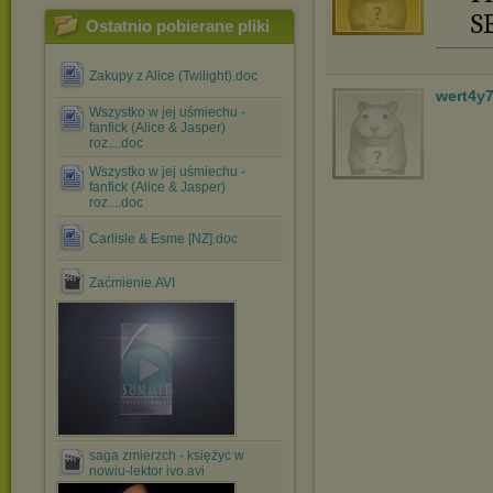
S
Ostatnio pobierane pliki
Zakupy z Alice (Twilight).doc
wert4y
Wszystko w jej uśmiechu -
fanfick (Alice & Jasper)
roz....doc
Wszystko w jej uśmiechu -
fanfick (Alice & Jasper)
roz....doc
Carlisle & Esme [NZ].doc
Zaćmienie.AVI
saga zmierzch - księżyc w
nowiu-lektor ivo.avi