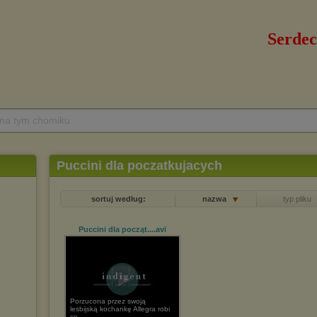
 na tym chomiku
Puccini dla poczatkujacych
sortuj według:
nazwa
typ pliku
Puccini dla począt...
.avi
Porzucona przez swoją
lesbijską kochankę Allegra robi
co ...