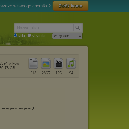
eszcze własnego chomika?
Załóż konto
Nazwa pliku
pliki
chomiki
3574
plików
30,73
GB
213
2865
125
94