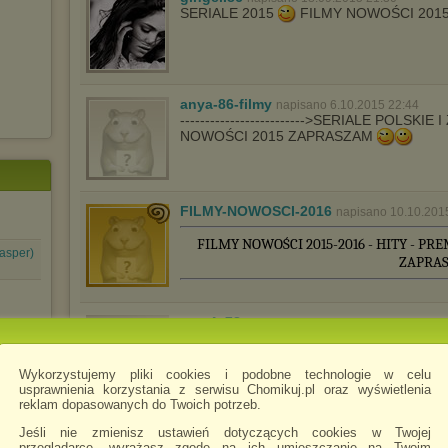
SERIALE 2015
FILMY NOWOŚCI 201
anya-86-filmy
napisano 6.10.2015 22:44
------------------------->SERIALE POLSKI
NOWOŚCI 2015 ZAPRASZAM
FILMY-NOWOSCI-2016
napisano 10.10.201
FILMY NOWOŚCI 2015-2016 - HITY - PRE
Jasper)
ZAPRAS
wert4y78uytrew
napisano 16.10.2015 12:44
Wykorzystujemy pliki cookies i podobne technologie w celu
usprawnienia korzystania z serwisu Chomikuj.pl oraz wyświetlenia
reklam dopasowanych do Twoich potrzeb.
Jeśli nie zmienisz ustawień dotyczących cookies w Twojej
przeglądarce, wyrażasz zgodę na ich umieszczanie na Twoim