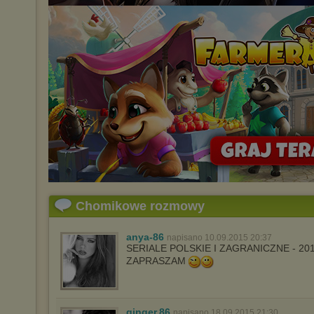
Chomikowe rozmowy
anya-86
napisano 10.09.2015 20:37
SERIALE POLSKIE I ZAGRANICZNE - 20
ZAPRASZAM
ginger.86
napisano 18.09.2015 21:30