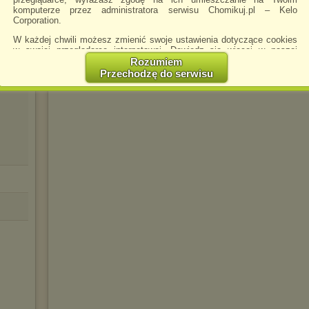
Jasper)
komputerze przez administratora serwisu Chomikuj.pl – Kelo
Corporation.
W każdej chwili możesz zmienić swoje ustawienia dotyczące cookies
w swojej przeglądarce internetowej. Dowiedz się więcej w naszej
Polityce Prywatności -
http://chomikuj.pl/PolitykaPrywatnosci.aspx
.
Rozumiem
avi
Przechodzę do serwisu
Jednocześnie informujemy że zmiana ustawień przeglądarki może
spowodować ograniczenie korzystania ze strony Chomikuj.pl.
W przypadku braku twojej zgody na akceptację cookies niestety
prosimy o opuszczenie serwisu chomikuj.pl.
Wykorzystanie plików cookies
przez
Zaufanych Partnerów
(dostosowanie reklam do Twoich potrzeb, analiza skuteczności działań
marketingowych).
Wyrażenie sprzeciwu spowoduje, że wyświetlana Ci reklama nie
będzie dopasowana do Twoich preferencji, a będzie to reklama
wyświetlona przypadkowo.
Istnieje możliwość zmiany ustawień przeglądarki internetowej w
sposób uniemożliwiający przechowywanie plików cookies na
urządzeniu końcowym. Można również usunąć pliki cookies,
dokonując odpowiednich zmian w ustawieniach przeglądarki
internetowej.
Pełną informację na ten temat znajdziesz pod adresem
http://chomikuj.pl/PolitykaPrywatnosci.aspx
.