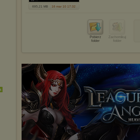
695,21 MB
16 mar 10 17:32
Pobierz
Zachomikuj
folder
folder
h