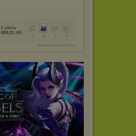
1
plików
695,21
MB
0
1
0
0
bezpośredni link do folderu