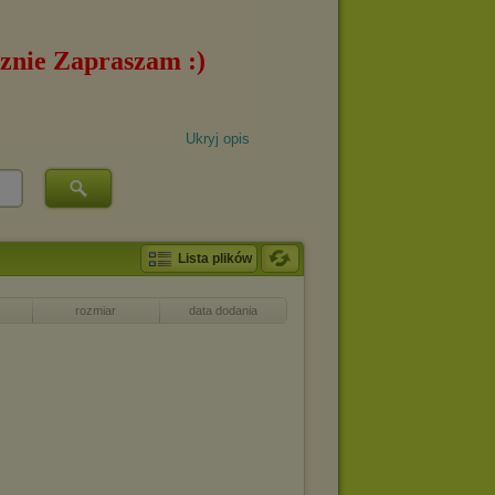
Ukryj opis
Lista plików
rozmiar
data dodania