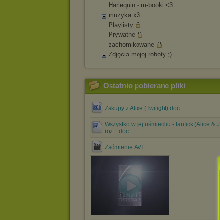
Harlequin - m-booki <3
muzyka x3
Playlisty
Prywatne
zachomikowane
Zdjęcia mojej roboty ;)
Ostatnio pobierane pliki
Zakupy z Alice (Twilight).doc
Wszystko w jej uśmiechu - fanfick (Alice & 
roz....doc
Zaćmienie.AVI