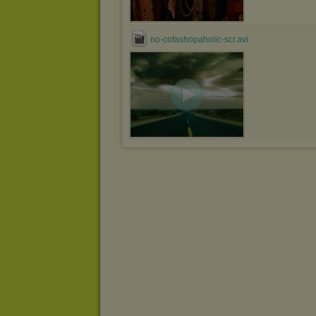
no-cofashopaholic-scr.avi