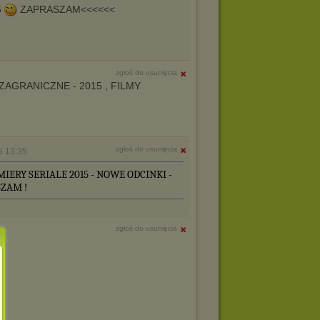
5
ZAPRASZAM<<<<<<
zgłoś do usunięcia
E I ZAGRANICZNE - 2015 , FILMY
zgłoś do usunięcia
5 13:35
MIERY SERIALE 2015 - NOWE ODCINKI -
ZAM !
zgłoś do usunięcia