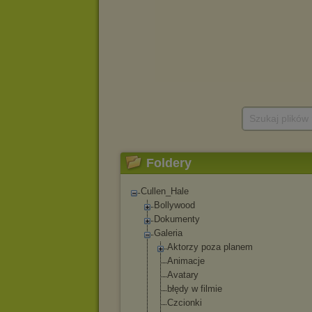
Szukaj plików
Foldery
Cullen_Hale
Bollywood
Dokumenty
Galeria
Aktorzy poza planem
Animacje
Avatary
błędy w filmie
Czcionki