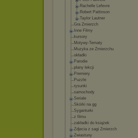
Rachelle Lefevre
Robert Pattinson
Taylor Lautner
Gra Zmierzch
Inne Filmy
kursory
Motywy-Tematy
Muzyka ze Zmierzchu
okładki
Parodie
plany lekcji
Premiery
Puzzle
rysunki
samochody
Seriale
Skórki na gg
Syganturki
z filmu
zakładki do książek
Zdjecia z sagi Zmierzch
Zwiastuny