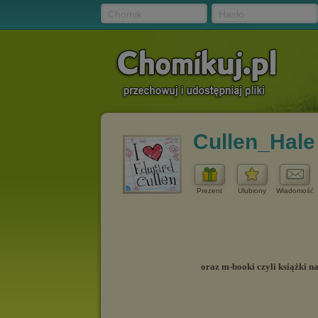
Chomik
Hasło
Cullen_Hale
Prezent
Ulubiony
Wiadomość