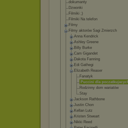
dokumanty
Dzwonki
Filmiki ;)
Filmiki Na telefon
Filmy
Filmy aktorów Sagi Zmierzch
Anna Kendrick
Ashley Greene
Billy Burke
Cam Gigandet
Dakota Fanning
Edi Gathegi
Elizabeth Reaser
Fanatyk
Puccini dla poczatku
jacyc
Rodzinny dom wariatów
Stay
Jackson Rathbone
Justin Chon
Kellan Lutz
Kristen Stweart
Nikki Reed
Peter Facinelli