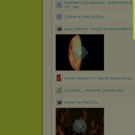
Wszystko w jej uśmiechu - fanfick (Alice & 
roz....doc
Carlisle & Esme [NZ].doc
saga zmierzch - księżyc w nowiu-lektor ivo.
Arcane Society 1-6 - Krentz Jayne Ann.jar
11.Chada_-_Niesiemy_prawde.mp3
Vanity Fair, Part 2.avi