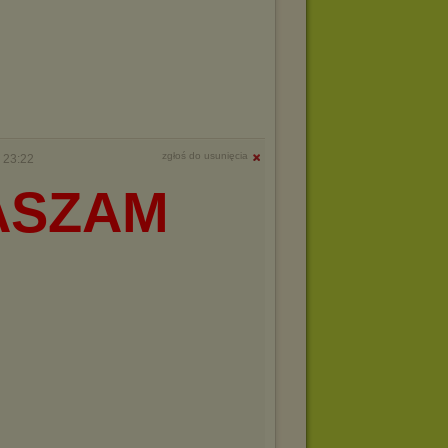
zgłoś do usunięcia
 23:22
ASZAM