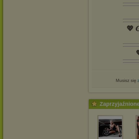
💖 𝑮

Musisz się
Zaprzyjaźnion