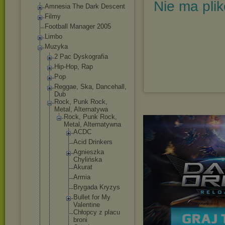
Nie ma pli
Amnesia The Dark Descent
Filmy
Football Manager 2005
Limbo
Muzyka
2 Pac Dyskografia
Hip-Hop, Rap
Pop
Reggae, Ska, Dancehall,
Dub
Rock, Punk Rock,
Metal, Alternatywa
Rock, Punk Rock,
Metal, Alternatywn
a
ACDC
Acid Drinkers
Agnieszk
a
Chylińsk
a
Akurat
Armia
Brygada Kryzys
Bullet for My
Valentin
e
Chłopcy z placu
broni