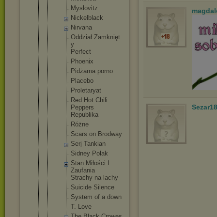
Myslovit
z
magdal
Nickelbl
ack
Nirvana
Oddział Zamknięt
y
Perfect
Phoenix
Pidżama porno
Placebo
Proletar
yat
Red Hot Chili
Sezar1
Peppers
Republik
a
Różne
Scars on Brodway
Serj Tankian
Sidney Polak
Stan Miłości I
Zaufania
Strachy na lachy
Suicide Silence
System of a down
T. Love
The Black Crowes