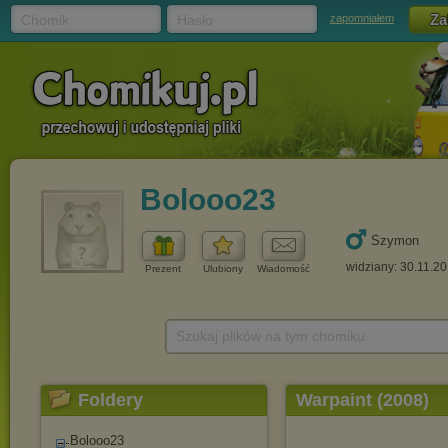
Chomik
Hasło
zapomniałem
Bolooo23
Szymon
widziany: 30.11.2
Prezent
Ulubiony
Wiadomość
Szukaj plików na tym chomiku
Foldery
Warpaint (2008)
Bolooo23