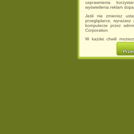
usprawnienia korzyst
wyświetlenia reklam dop
Jeśli nie zmienisz ust
przeglądarce, wyrażasz
komputerze przez admin
Corporation.
W każdej chwili możesz
cookies w swojej przeglą
w naszej Pol
Prze
http://chomikuj.pl/Polity
Jednocześnie informuje
może spowodować ogr
Chomikuj.pl.
W przypadku braku twojej
prosimy o opuszczenie se
Wykorzystanie plików c
(dostosowanie reklam do
działań marketingowych).
Wyrażenie sprzeciwu spo
będzie dopasowana do Tw
wyświetlona przypadkowo
Istnieje możliwość zmian