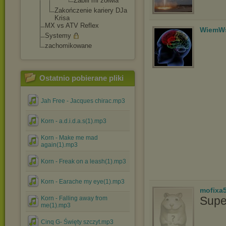
Zabili mi żółwia
Zakończenie kariery DJa
Krisa
MX vs ATV Reflex
WiemWs
Systemy
zachomikowane
Ostatnio pobierane pliki
Jah Free - Jacques chirac.mp3
Korn - a.d.i.d.a.s(1).mp3
Korn - Make me mad
again(1).mp3
Korn - Freak on a leash(1).mp3
Korn - Earache my eye(1).mp3
mofixa
Supe
Korn - Falling away from
me(1).mp3
Cinq G- Święty szczyt.mp3