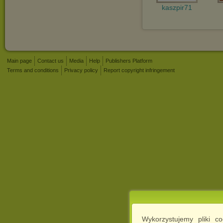
kaszpir71
Main page
Contact us
Media
Help
Publishers Platform
Terms and conditions
Privacy policy
Report copyright infringement
Wykorzystujemy pliki c