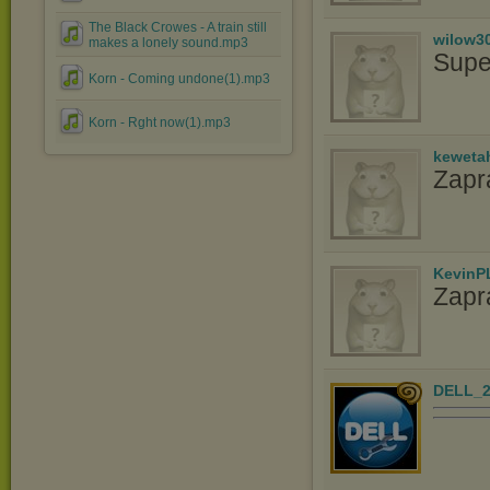
The Black Crowes - A train still
wilow3
makes a lonely sound.mp3
Supe
Korn - Coming undone(1).mp3
Korn - Rght now(1).mp3
keweta
Zapr
KevinP
Zapr
DELL_2