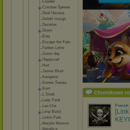
Cowder
Czesław Śpiewa
Deaf Havana
Defekt muzgó
Dezerter
Dżem
Enej
Escape the Fate
Farben Lehre
Green day
Happysad
Hurt
James Blunt
Kangaroz
Koniec Świata
Korn
Chomikowe r
L.Stadt
Lady Pank
Franek
Lao Che
[Link
Limp Bizkit
Linkin Park
KEYG
Marylin Manson
Metallic
a