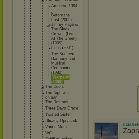
Amori
ca (1994
)
Befor
e the
frost (2009
)
Jimmy Page &
The Black
Crowe
s (Live
At The Greek
)
(1999
)
Lions (2001
)
The South
ern
Harmo
ny and
Music
al
Compa
nion
(1992
)
Warpa
int
(2008
)
The Doors
The Nightwat
chman
The Rasmus
Three Days Grace
Twisted Sister
Uliczny Opryszek
dziabe
Varius Manx
Zap
WC