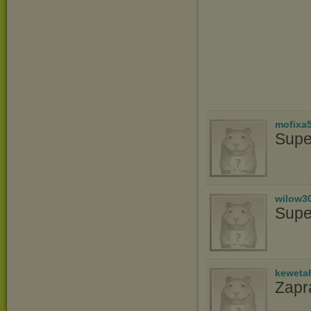
mofixa
Supe
wilow3
Supe
keweta
Zapr