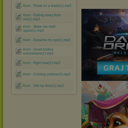
Korn - Freak on a leash(1).mp3
Korn - Falling away from
me(1).mp3
Korn - Make me mad
again(1).mp3
Korn - Earache my eye(1).mp3
Korn - Dead bodies
everywhere(1).mp3
Korn - Rght now(1).mp3
Korn - Coming undone(1).mp3
Korn - Did my time(1).mp3