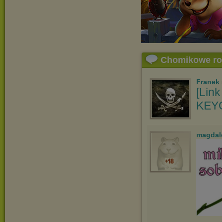
Chomikowe r
Franek
[Link
KEYG
magdal