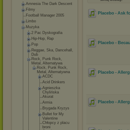
Amnesia The Dark Descent
Filmy
Placebo - Ask f
Football Manager 2005
Limbo
Muzyka
2 Pac Dyskografia
Hip-Hop, Rap
Placebo - Becau
Pop
Reggae, Ska, Dancehall,
Dub
Rock, Punk Rock,
Metal, Alternatywa
Rock, Punk Rock,
Metal, Alternatywn
a
Placebo - Allerg
ACDC
Acid Drinkers
Agnieszk
a
Chylińsk
a
Akurat
Placebo - Aller
Armia
Brygada Kryzys
Bullet for My
Valentin
e
Chłopcy z placu
broni