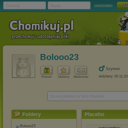
Chomik
Hasło
zapomniałem
Bolooo23
Szymon
widziany: 30.11.2
Prezent
Ulubiony
Wiadomość
Szukaj plików na tym chomiku
Foldery
Placebo
Bolooo23
sortuj według: