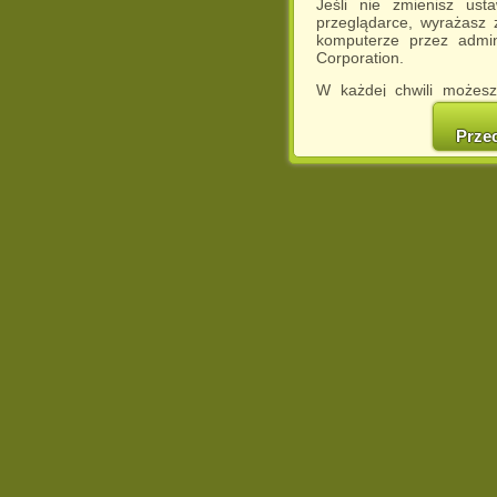
Jeśli nie zmienisz ust
przeglądarce, wyrażasz
komputerze przez admin
Corporation.
W każdej chwili możesz
cookies w swojej przeglą
w naszej Pol
Prze
http://chomikuj.pl/Polity
Jednocześnie informuje
może spowodować ogr
Chomikuj.pl.
W przypadku braku twojej
prosimy o opuszczenie se
Wykorzystanie plików c
(dostosowanie reklam do
działań marketingowych).
Wyrażenie sprzeciwu spo
będzie dopasowana do Tw
wyświetlona przypadkowo
Istnieje możliwość zmian
sposób uniemożliwiając
urządzeniu końcowym. M
dokonując odpowiednich