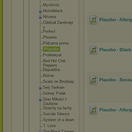
Myslovit
z
Nickelbl
ack
Nirvana
Placebo - Allerg
Oddział Zamknięt
y
Perfect
Phoenix
Pidżama porno
Placebo
Placebo - Black
Proletar
yat
Red Hot Chili
Peppers
Republik
a
Różne
Placebo - Becau
Scars on Brodway
Serj Tankian
Sidney Polak
Stan Miłości I
Zaufania
Strachy na lachy
Placebo - Aller
Suicide Silence
System of a down
T. Love
The Black Crowes