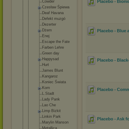
Placebo - Bioni
Cowder
Czesław Śpiewa
Deaf Havana
Defekt muzgó
Dezerter
Dżem
Placebo - Blue 
Enej
Escape the Fate
Farben Lehre
Green day
Happysad
Placebo - Black
Hurt
James Blunt
Kangaroz
Koniec Świata
Korn
Placebo - Comme
L.Stadt
Lady Pank
Lao Che
Limp Bizkit
Linkin Park
Placebo - Ask f
Marylin Manson
Metallic
a