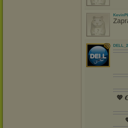
KevinP
Zapr
DELL_2
💖 𝑮
