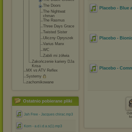
The Doors
Placebo - Blue 
The Nightwat
chman
The Rasmus
Three Days Grace
Twisted Sister
Placebo - Bioni
Uliczny Opryszek
Varius Manx
WC
Zabili mi żółwia
Zakończenie kariery DJa
Krisa
Placebo - Comme
MX vs ATV Reflex
Systemy
zachomikowane
Ostatnio pobierane pliki
Odt
Jah Free - Jacques chirac.mp3
fo
Korn - a.d.i.d.a.s(1).mp3