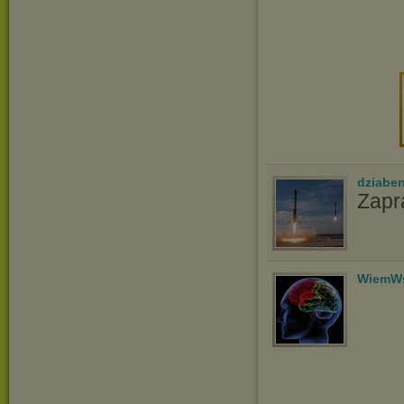
dziabe
Zap
WiemWs