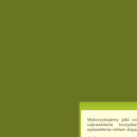
Wykorzystujemy pliki c
usprawnienia korzyst
wyświetlenia reklam dop