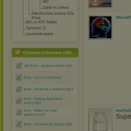
WC
Zabili mi żółwia
Zakończenie kariery DJa
WiemWs
Krisa
MX vs ATV Reflex
Systemy
zachomikowane
Ostatnio pobierane pliki
Jah Free - Jacques chirac.mp3
Korn - a.d.i.d.a.s(1).mp3
Korn - Freak on a leash(1).mp3
Korn - Falling away from
me(1).mp3
mofixa
Korn - Make me mad
Supe
again(1).mp3
Korn - Earache my eye(1).mp3