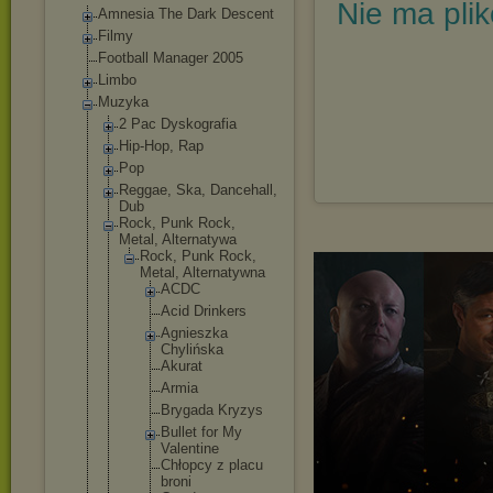
Nie ma pli
Amnesia The Dark Descent
Filmy
Football Manager 2005
Limbo
Muzyka
2 Pac Dyskografia
Hip-Hop, Rap
Pop
Reggae, Ska, Dancehall,
Dub
Rock, Punk Rock,
Metal, Alternatywa
Rock, Punk Rock,
Metal, Alternatywn
a
ACDC
Acid Drinkers
Agnieszk
a
Chylińsk
a
Akurat
Armia
Brygada Kryzys
Bullet for My
Valentin
e
Chłopcy z placu
broni