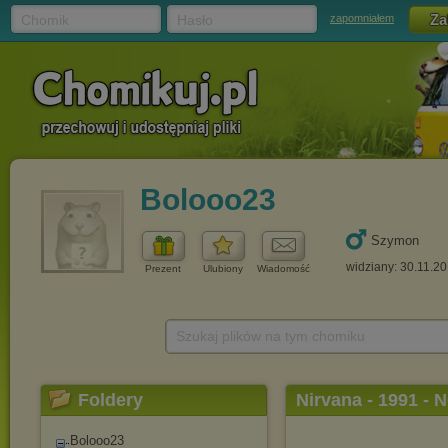
Chomik
Hasło
zapomniałem
Bolooo23
Szymon
widziany: 30.11.2
Prezent
Ulubiony
Wiadomość
Szukaj plików na tym chomiku
Foldery
Nirvana - 1991 - 
Bolooo23