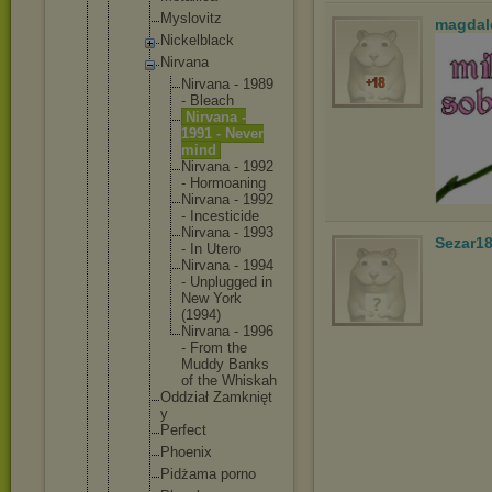
Myslovit
z
magdal
Nickelbl
ack
Nirvana
Nirva
na - 1989
- Bleac
h
Nirva
na -
1991 - Never
mind
Nirva
na - 1992
- Hormo
aning
Nirva
na - 1992
- Inces
ticid
e
Nirva
na - 1993
Sezar1
- In Utero
Nirva
na - 1994
- Unplu
gged in
New York
(1994
)
Nirva
na - 1996
- From the
Muddy Banks
of the Whisk
ah
Oddział Zamknięt
y
Perfect
Phoenix
Pidżama porno