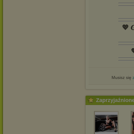
💖 𝑮

Musisz się
Zaprzyjaźnion