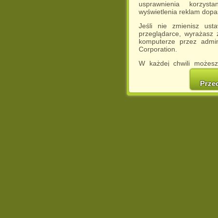
usprawnienia korzyst
wyświetlenia reklam dop
Jeśli nie zmienisz ust
przeglądarce, wyrażasz
komputerze przez admin
Corporation.
W każdej chwili możesz
cookies w swojej przeglą
w naszej Pol
Prze
http://chomikuj.pl/Polity
Jednocześnie informuje
może spowodować ogr
Chomikuj.pl.
W przypadku braku twojej
prosimy o opuszczenie se
Wykorzystanie plików c
(dostosowanie reklam do
działań marketingowych).
Wyrażenie sprzeciwu spo
będzie dopasowana do Tw
wyświetlona przypadkowo
Istnieje możliwość zmian