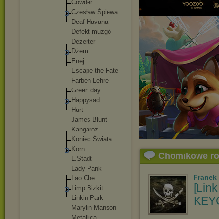
Cowder
Czesław Śpiewa
Deaf Havana
Defekt muzgó
Dezerter
Dżem
Enej
Escape the Fate
Farben Lehre
Green day
Happysad
Hurt
James Blunt
Kangaroz
Koniec Świata
Korn
Chomikowe r
L.Stadt
Lady Pank
Franek
Lao Che
[Link
Limp Bizkit
Linkin Park
KEYG
Marylin Manson
Metallic
a