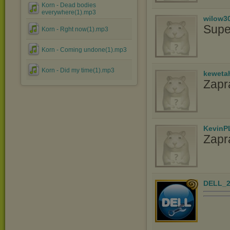
Korn - Dead bodies
everywhere(1).mp3
wilow3
Supe
Korn - Rght now(1).mp3
Korn - Coming undone(1).mp3
Korn - Did my time(1).mp3
keweta
Zapr
KevinP
Zapr
DELL_2