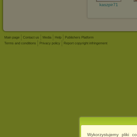
kaszpir71
Main page
Contact us
Media
Help
Publishers Platform
Terms and conditions
Privacy policy
Report copyright infringement
Wykorzystujemy pliki c