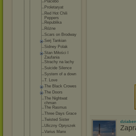
Placebo
Proletar
yat
Red Hot Chili
Peppers
Republik
a
Różne
Scars on Brodway
Serj Tankian
Sidney Polak
Stan Miłości I
Zaufania
Strachy na lachy
Suicide Silence
System of a down
T. Love
The Black Crowes
The Doors
The Nightwat
chman
The Rasmus
Three Days Grace
Twisted Sister
dziabe
Uliczny Opryszek
Zap
Varius Manx