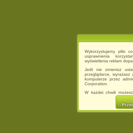
Wykorzystujemy pliki c
usprawnienia korzyst
wyświetlenia reklam dop
Jeśli nie zmienisz ust
przeglądarce, wyrażasz
komputerze przez admin
Corporation.
W każdej chwili możesz
cookies w swojej przeglą
w naszej Pol
Prze
http://chomikuj.pl/Polity
Jednocześnie informuje
może spowodować ogr
Chomikuj.pl.