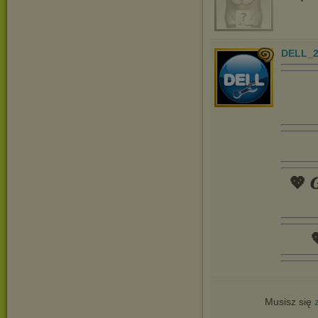
DELL_2
💖 𝑮

Musisz się