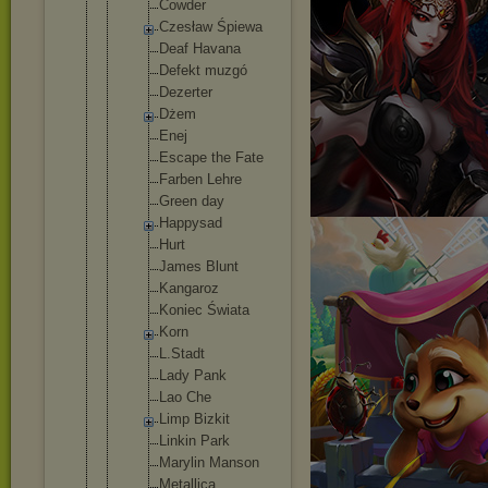
Cowder
Czesław Śpiewa
Deaf Havana
Defekt muzgó
Dezerter
Dżem
Enej
Escape the Fate
Farben Lehre
Green day
Happysad
Hurt
James Blunt
Kangaroz
Koniec Świata
Korn
L.Stadt
Lady Pank
Lao Che
Limp Bizkit
Linkin Park
Marylin Manson
Metallic
a