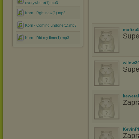
everywhere(1).mp3
Korn - Rght now(1).mp3
Korn - Coming undone(1).mp3
mofixa
Supe
Korn - Did my time(1).mp3
wilow3
Supe
keweta
Zapr
KevinP
Zapr