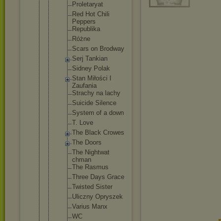
Proletar
yat
Red Hot Chili
Peppers
Republik
a
Różne
Scars on Brodway
Serj Tankian
Sidney Polak
Stan Miłości I
Zaufania
Strachy na lachy
Suicide Silence
System of a down
T. Love
The Black Crowes
The Doors
The Nightwat
chman
The Rasmus
Three Days Grace
Twisted Sister
Uliczny Opryszek
Varius Manx
WC