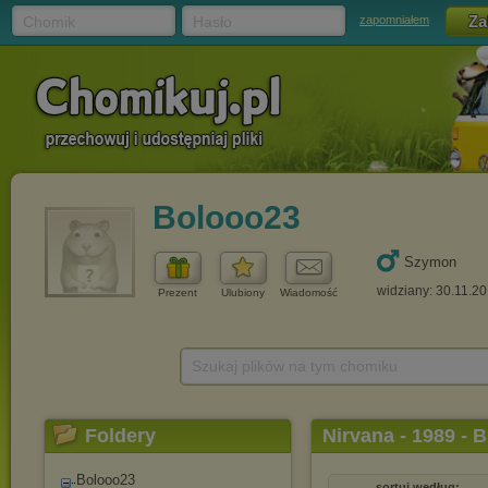
Chomik
Hasło
zapomniałem
Bolooo23
Szymon
widziany: 30.11.2
Prezent
Ulubiony
Wiadomość
Szukaj plików na tym chomiku
Foldery
Nirvana - 1989 - 
Bolooo23
sortuj według: