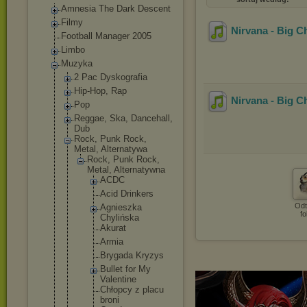
Amnesia The Dark Descent
Filmy
Nirvana - Big C
Football Manager 2005
Limbo
Muzyka
2 Pac Dyskografia
Hip-Hop, Rap
Nirvana - Big C
Pop
Reggae, Ska, Dancehall,
Dub
Rock, Punk Rock,
Metal, Alternatywa
Rock, Punk Rock,
Metal, Alternatywn
a
ACDC
Acid Drinkers
Odt
Agnieszk
a
fo
Chylińsk
a
Akurat
Armia
Brygada Kryzys
Bullet for My
Valentin
e
Chłopcy z placu
broni