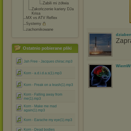
Zabili mi żółwia
Zakończenie kariery DJa
Krisa
MX vs ATV Reflex
Systemy
zachomikowane
dziabe
Zap
Ostatnio pobierane pliki
Jah Free - Jacques chirac.mp3
WiemWs
Korn - a.d.i.d.a.s(1).mp3
Korn - Freak on a leash(1).mp3
Korn - Falling away from
me(1).mp3
Korn - Make me mad
again(1).mp3
Korn - Earache my eye(1).mp3
Korn - Dead bodies