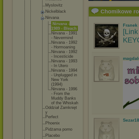
Myslovit
z
Chomikowe r
Nickelbl
ack
Nirvana
Nirva
na -
Franek
1989 - Bleac
h
[Link
Nirva
na - 1991
- Never
mind
KEYG
Nirva
na - 1992
- Hormo
aning
Nirva
na - 1992
- Inces
ticid
e
magdal
Nirva
na - 1993
- In Utero
Nirva
na - 1994
- Unplu
gged in
New York
(1994
)
Nirva
na - 1996
- From the
Muddy Banks
of the Whisk
ah
Oddział Zamknięt
y
Perfect
Sezar1
Phoenix
Pidżama porno
Placebo