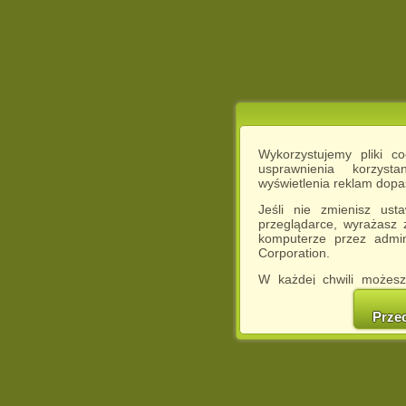
Wykorzystujemy pliki c
usprawnienia korzyst
wyświetlenia reklam dop
Jeśli nie zmienisz ust
przeglądarce, wyrażasz
komputerze przez admin
Corporation.
W każdej chwili możesz
cookies w swojej przeglą
w naszej Pol
Prze
http://chomikuj.pl/Polity
Jednocześnie informuje
może spowodować ogr
Chomikuj.pl.
W przypadku braku twojej