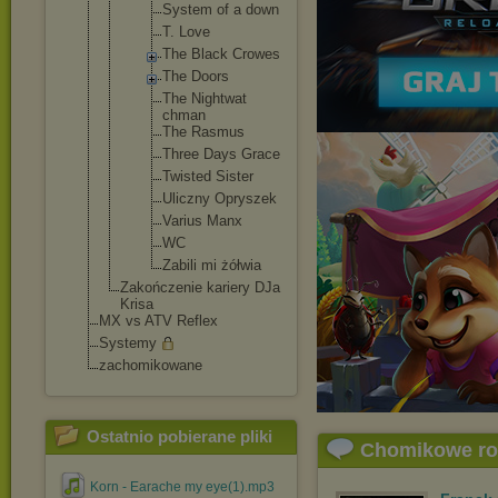
System of a down
T. Love
The Black Crowes
The Doors
The Nightwat
chman
The Rasmus
Three Days Grace
Twisted Sister
Uliczny Opryszek
Varius Manx
WC
Zabili mi żółwia
Zakończenie kariery DJa
Krisa
MX vs ATV Reflex
Systemy
zachomikowane
Ostatnio pobierane pliki
Chomikowe r
Korn - Earache my eye(1).mp3