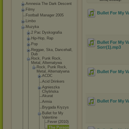
Amnesia The Dark Descent
Filmy
Bullet For My V
Football Manager 2005
Limbo
Muzyka
2 Pac Dyskografia
Hip-Hop, Rap
Bullet For My V
Pop
Sorr(1)
.mp3
Reggae, Ska, Dancehall,
Dub
Rock, Punk Rock,
Metal, Alternatywa
Rock, Punk Rock,
Metal, Alternatywn
a
Bullet For My V
ACDC
Acid Drinkers
Agnieszk
a
Chylińsk
a
Akurat
Bullet For My V
Armia
Brygada Kryzys
Bullet for My
Valentin
e
Fever (2010
)
The Poiso
n