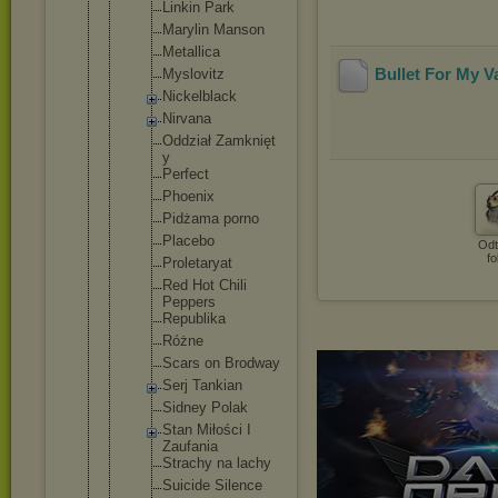
Linkin Park
Marylin Manson
Metallic
a
Bullet For My V
Myslovit
z
Nickelbl
ack
Nirvana
Oddział Zamknięt
y
Perfect
Phoenix
Pidżama porno
Placebo
Odt
fo
Proletar
yat
Red Hot Chili
Peppers
Republik
a
Różne
Scars on Brodway
Serj Tankian
Sidney Polak
Stan Miłości I
Zaufania
Strachy na lachy
Suicide Silence