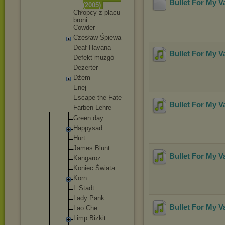
Bullet For My V
(2005
)
Chłopcy z placu
broni
Cowder
Czesław Śpiewa
Deaf Havana
Bullet For My V
Defekt muzgó
Dezerter
Dżem
Enej
Escape the Fate
Bullet For My V
Farben Lehre
Green day
Happysad
Hurt
James Blunt
Bullet For My V
Kangaroz
Koniec Świata
Korn
L.Stadt
Lady Pank
Bullet For My V
Lao Che
Limp Bizkit