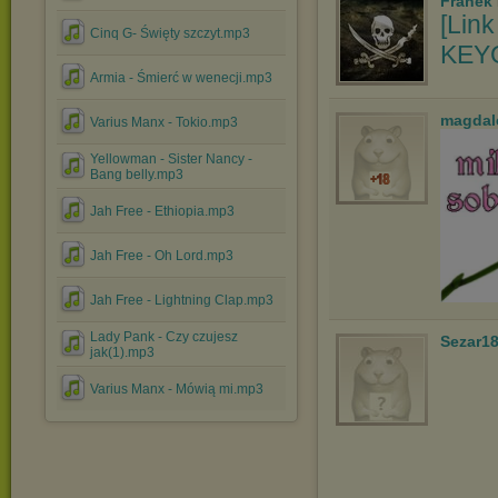
Franek
[Link
Cinq G- Święty szczyt.mp3
KEYG
Armia - Śmierć w wenecji.mp3
magdal
Varius Manx - Tokio.mp3
Yellowman - Sister Nancy -
Bang belly.mp3
Jah Free - Ethiopia.mp3
Jah Free - Oh Lord.mp3
Jah Free - Lightning Clap.mp3
Lady Pank - Czy czujesz
Sezar1
jak(1).mp3
Varius Manx - Mówią mi.mp3