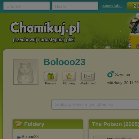
Chomik
Hasło
zapomniałem
Bolooo23
Szymon
widziany: 30.11.2
Prezent
Ulubiony
Wiadomość
Szukaj plików na tym chomiku
Foldery
The Poison (2005
Bolooo23
sortuj według: