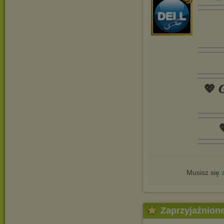
💖 𝑮

Musisz się
Zaprzyjaźnion