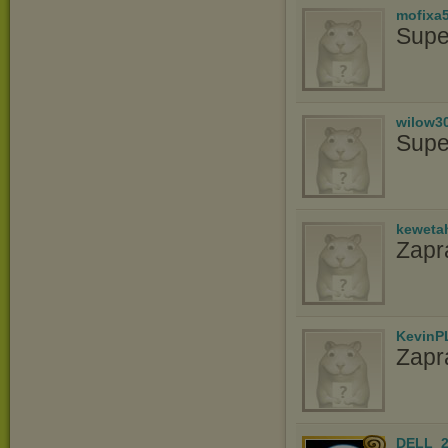
mofixa
Supe
wilow3
Supe
keweta
Zapr
KevinP
Zapr
DELL_2