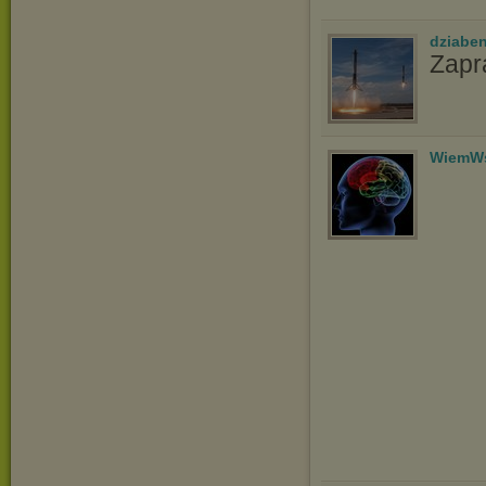
dziabe
Zap
WiemWs