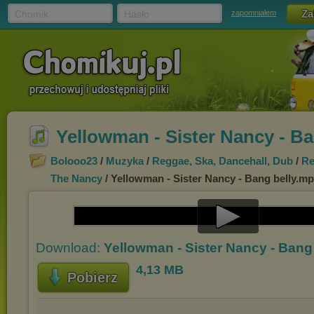
Chomik
Hasło
zapomniałem
Yellowman - Sister Nancy - B
Bolooo23
/
Muzyka
/
Reggae, Ska, Dancehall, Dub
/
Re
The Nancy
/ Yellowman - Sister Nancy - Bang belly.m
Play
Download:
Yellowman - Sister Nancy - Bang
Video
4,13 MB
Pobierz