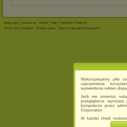
Main page
Contact us
Media
Help
Publishers Platform
Terms and conditions
Privacy policy
Report copyright infringement
Wykorzystujemy pliki c
usprawnienia korzyst
wyświetlenia reklam dop
Jeśli nie zmienisz ust
przeglądarce, wyrażasz
komputerze przez admin
Corporation.
W każdej chwili możesz
cookies w swojej przeglą