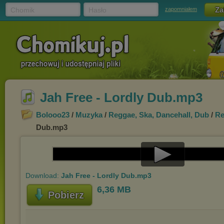
Chomik
Hasło
zapomniałem
Jah Free - Lordly Dub.mp3
Bolooo23
/
Muzyka
/
Reggae, Ska, Dancehall, Dub
/
Re
Dub.mp3
Play
Download:
Jah Free - Lordly Dub.mp3
Video
6,36 MB
Pobierz