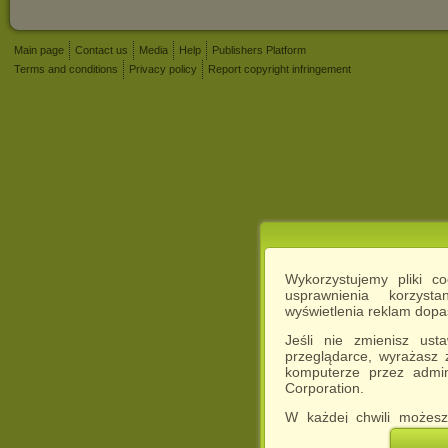
Main page
Contact us
Media
Help
Publishers Platform
Terms and conditions
Privacy policy
Report copyright infringement
Wykorzystujemy pliki c
usprawnienia korzyst
wyświetlenia reklam dop
Jeśli nie zmienisz ust
przeglądarce, wyrażasz
komputerze przez admin
Corporation.
W każdej chwili możesz
cookies w swojej przeglą