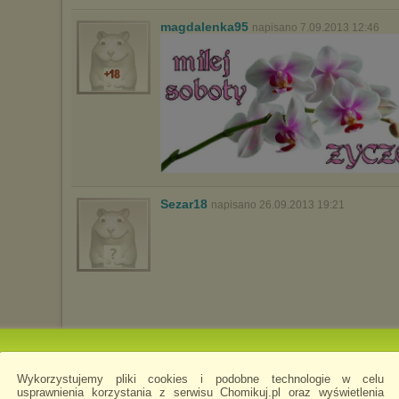
magdalenka95
napisano 7.09.2013 12:46
Sezar18
napisano 26.09.2013 19:21
Wykorzystujemy pliki cookies i podobne technologie w celu
usprawnienia korzystania z serwisu Chomikuj.pl oraz wyświetlenia