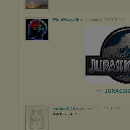
Pełną informację na ten temat znajdziesz pod adresem
http://chomikuj.pl/PolitykaPrywatnosci.aspx
.
WiemWszystko
napisano 31.10.2015 14:34
~~ JURASSI
mofixa5148
napisano 24.04.2022 18:05
Super chomik