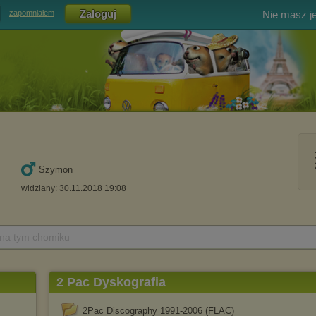
Nie masz j
zapomniałem
Szymon
widziany: 30.11.2018 19:08
 na tym chomiku
2 Pac Dyskografia
2Pac Discography 1991-2006 (FLAC)