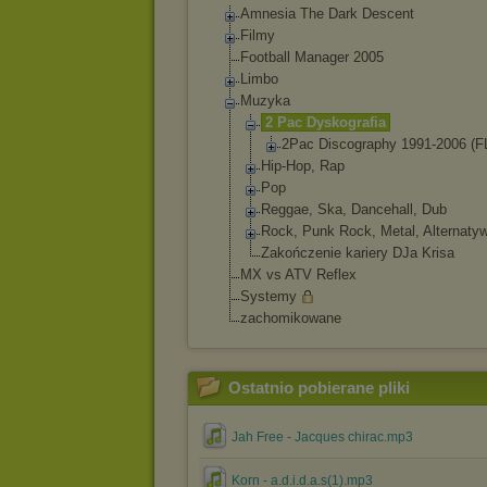
Amnesia The Dark Descent
Filmy
Football Manager 2005
Limbo
Muzyka
2 Pac Dyskografia
2Pac Discography 1991-2006 (F
Hip-Hop, Rap
Pop
Reggae, Ska, Dancehall, Dub
Rock, Punk Rock, Metal, Alternaty
Zakończenie kariery DJa Krisa
MX vs ATV Reflex
Systemy
zachomikowane
Ostatnio pobierane pliki
Jah Free - Jacques chirac.mp3
Korn - a.d.i.d.a.s(1).mp3