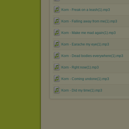
Korn - Freak on a leash(1).mp3
Korn - Falling away from me(1).mp3
Korn - Make me mad again(1).mp3
Korn - Earache my eye(1).mp3
Korn - Dead bodies everywhere(1).mp3
Korn - Rght now(1).mp3
Korn - Coming undone(1).mp3
Korn - Did my time(1).mp3