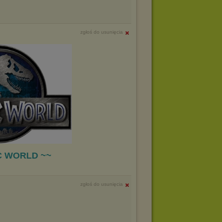
zgłoś do usunięcia
C WORLD ~~
zgłoś do usunięcia