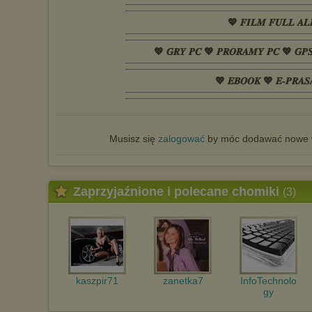
💖 𝑭𝑰𝑳𝑴 𝑭𝑼𝑳𝑳 𝑨𝑳
💖 𝑮𝑹𝒀 𝑷𝑪 💖 𝑷𝑹𝑶𝑹𝑨𝑴𝒀 𝑷𝑪 💖 𝑮𝑷
💖 𝑬𝑩𝑶𝑶𝑲 💖 𝑬-𝑷𝑹𝑨𝑺
Musisz się
zalogować
by móc dodawać nowe w
Zaprzyjaźnione i polecane chomiki
(3)
kaszpir71
zanetka7
InfoTechnolo
gy