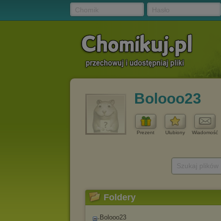
Chomik
Hasło
Bolooo23
Prezent
Ulubiony
Wiadomość
Szukaj plików
Foldery
Bolooo23