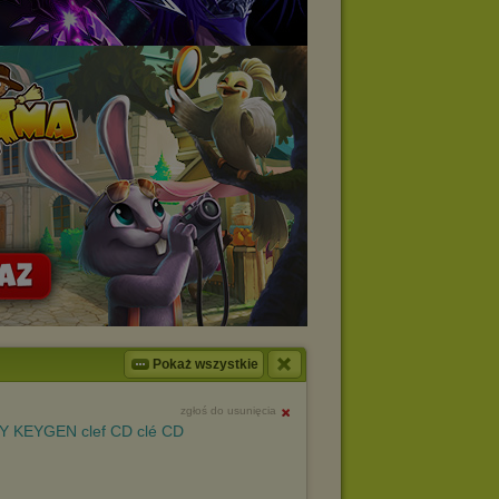
Pokaż wszystkie
zgłoś do usunięcia
Y KEYGEN clef CD clé CD