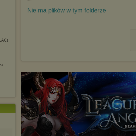
Nie ma plików w tym folderze
LAC)
wa