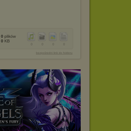
0
plików
0
KB
0
0
0
0
bezpośredni link do folderu