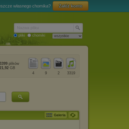
eszcze własnego chomika?
Załóż konto
Nazwa pliku
pliki
chomiki
3399
plików
21,92
GB
4
9
2
3319
Galeria