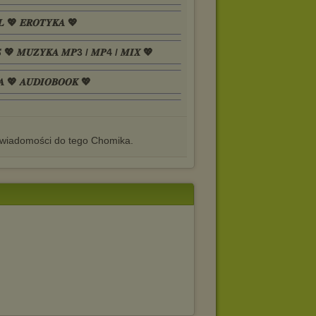
𝑳 💖 𝑬𝑹𝑶𝑻𝒀𝑲𝑨 💖
𝑺 💖 𝑴𝑼𝒁𝒀𝑲𝑨 𝑴𝑷3 / 𝑴𝑷4 / 𝑴𝑰𝑿 💖
𝑨 💖 𝑨𝑼𝑫𝑰𝑶𝑩𝑶𝑶𝑲 💖
iadomości do tego Chomika.