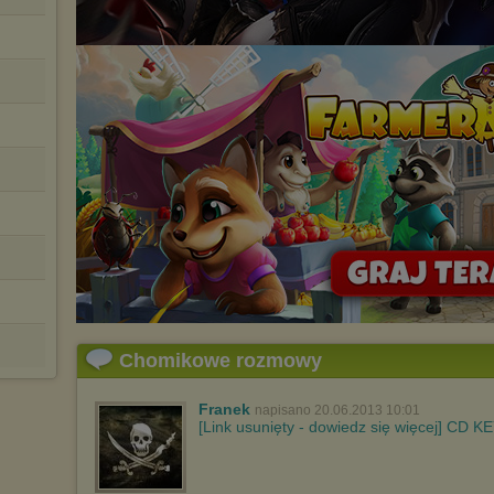
Chomikowe rozmowy
Franek
napisano 20.06.2013 10:01
[Link usunięty - dowiedz się więcej]
CD KE