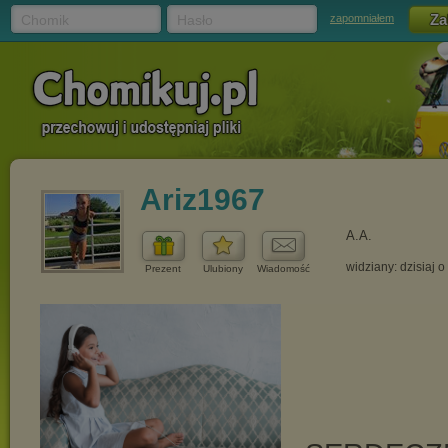
Chomik
Hasło
zapomniałem
Ariz1967
A.A.
widziany: dzisiaj o
Prezent
Ulubiony
Wiadomość