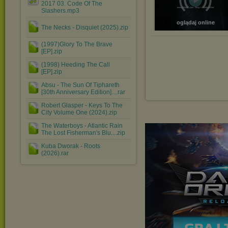
2017 03. Code Of The
Slashers.mp3
oglądaj online
The Necks - Disquiet (2025).zip
(1997)Glory To The Brave
[EP].zip
(1998) Heeding The Call
[EP].zip
Absu - The Sun Of Tiphareth
[30th Anniversary Edition]....rar
Robert Glasper - Keys To The
City Volume One (2024).zip
The Waterboys - Atlantic Rain
The Lost Fisherman's Blu....zip
Kuba Dworak - Roots
(2026).rar