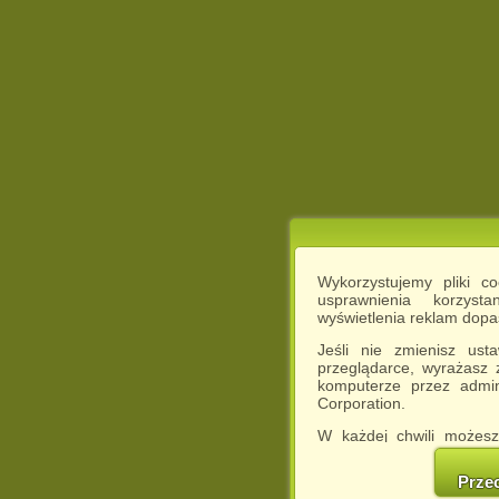
Wykorzystujemy pliki c
usprawnienia korzyst
wyświetlenia reklam dop
Jeśli nie zmienisz ust
przeglądarce, wyrażasz
komputerze przez admin
Corporation.
W każdej chwili możesz
cookies w swojej przeglą
w naszej Pol
Prze
http://chomikuj.pl/Polity