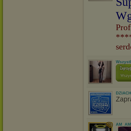
Su
Wg
Prof
***
serd
Wszyst
DZIAC
Zapr
AM_AM