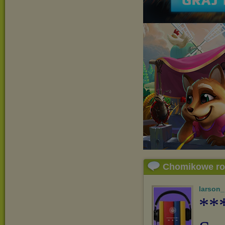
Chomikowe r
larson
**