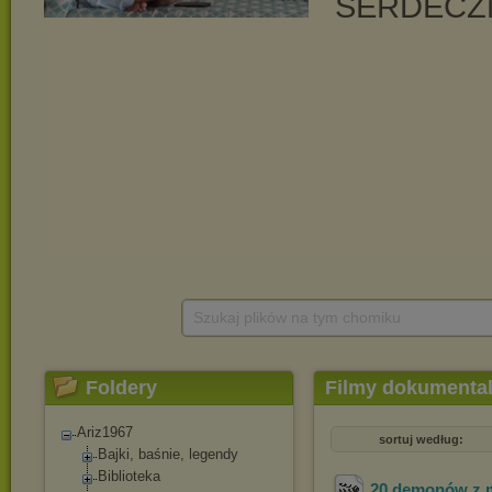
Szukaj plików na tym chomiku
Foldery
Filmy dokumenta
Ariz1967
sortuj według:
Bajki, baśnie, legendy
Biblioteka
20 demonów z mi