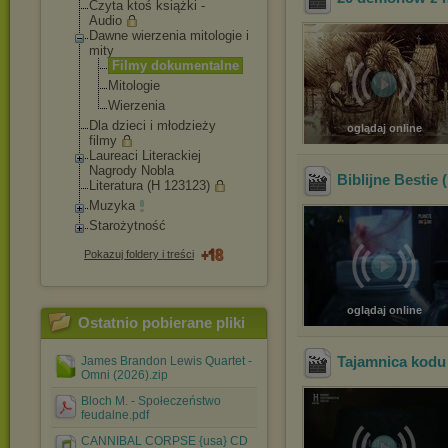
Czyta ktoś książki -
Audio
Dawne wierzenia mitologie i
mity
Filmy dokumentalne
Mitologie
Wierzenia
Dla dzieci i młodzieży
oglądaj online
filmy
Laureaci Literackiej
Nagrody Nobla
Biblijne Bestie 
Literatura (H 123123)
Muzyka
Starożytność
Pokazuj foldery i treści
oglądaj online
Ostatnio pobierane pliki
Tajamnica kodu
James Brandon Lewis Quartet -
Omni (2026).zip
Bloch M. - Społeczeństwo
feudalne.pdf
CANNIBAL CORPSE {usa} CD