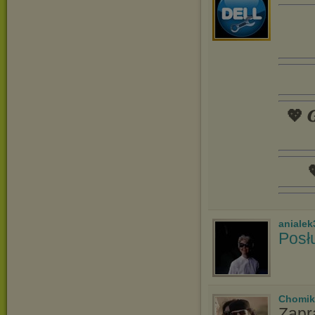
💖 𝑮

anialek
Posł
Chomik
Zapr