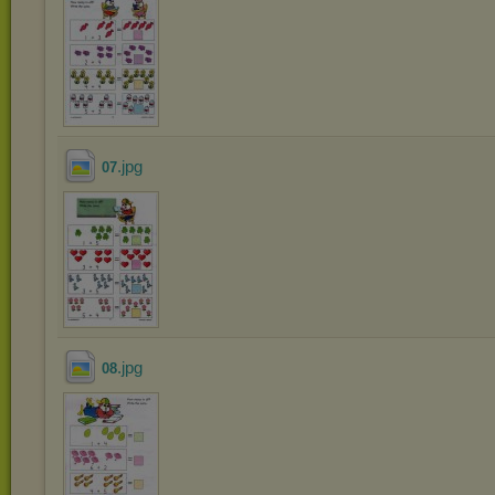
.jpg
07
.jpg
08