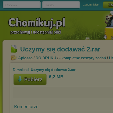
Chomik
Hasło
zapomniałem
Uczymy się dodawać 2.rar
Apiossa
/
DO DRUKU
/
- kompletne zeszyty zadań
/
Uc
Download:
Uczymy się dodawać 2.rar
6,2 MB
Pobierz
Komentarze: