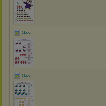
.jpg
02
.jpg
03