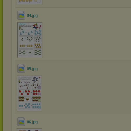
.jpg
04
.jpg
05
.jpg
06