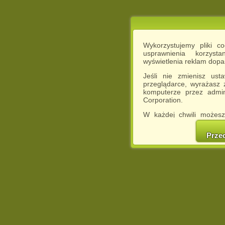
Wykorzystujemy pliki c
usprawnienia korzyst
wyświetlenia reklam dop
Jeśli nie zmienisz ust
przeglądarce, wyrażasz
komputerze przez admin
Corporation.
W każdej chwili możesz
cookies w swojej przeglą
w naszej Pol
Prze
http://chomikuj.pl/Polity
Jednocześnie informuje
może spowodować ogr
Chomikuj.pl.
W przypadku braku twojej
prosimy o opuszczenie se
Wykorzystanie plików c
(dostosowanie reklam do
działań marketingowych).