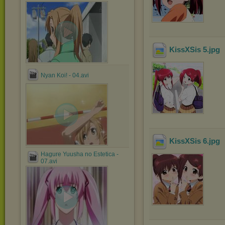
KissXSis 5
.jpg
Nyan Koi! - 04.avi
KissXSis 6
.jpg
Hagure Yuusha no Estetica -
07.avi