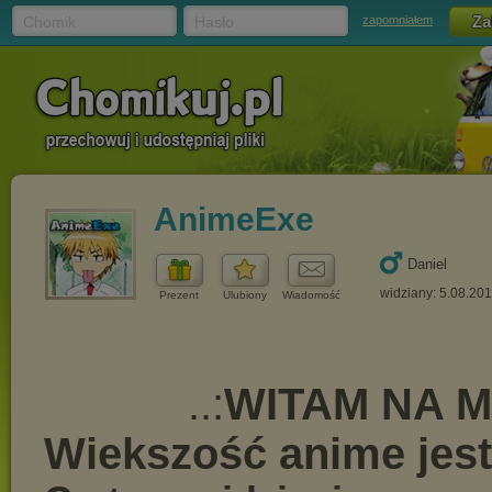
Chomik
Hasło
zapomniałem
AnimeExe
Daniel
widziany: 5.08.20
Prezent
Ulubiony
Wiadomość