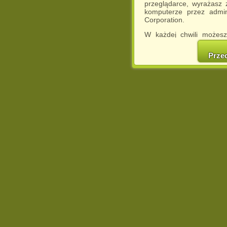
przeglądarce, wyrażasz
komputerze przez admin
Corporation.
W każdej chwili możesz
cookies w swojej przeglą
w naszej Pol
Prze
http://chomikuj.pl/Polity
Jednocześnie informuje
może spowodować ogr
Chomikuj.pl.
W przypadku braku twojej
prosimy o opuszczenie se
Wykorzystanie plików c
(dostosowanie reklam do
działań marketingowych).
Wyrażenie sprzeciwu spo
będzie dopasowana do Tw
wyświetlona przypadkowo
Istnieje możliwość zmian
sposób uniemożliwiając
urządzeniu końcowym. M
dokonując odpowiednich
internetowej.