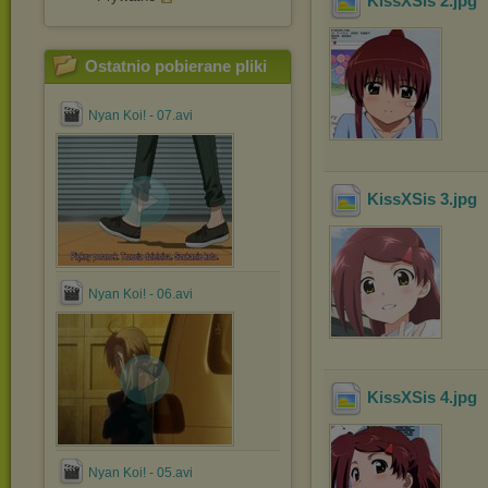
KissXSis 2
.jpg
Ostatnio pobierane pliki
Nyan Koi! - 07.avi
KissXSis 3
.jpg
Nyan Koi! - 06.avi
KissXSis 4
.jpg
Nyan Koi! - 05.avi