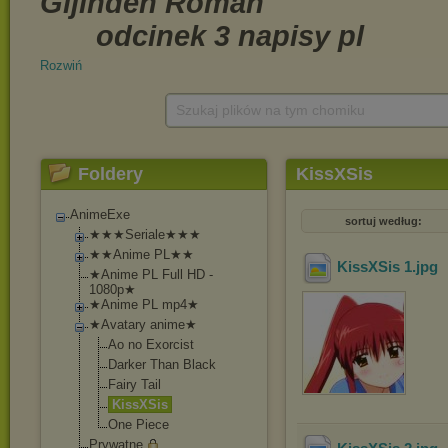
Rozwiń
Szukaj plików na tym chomiku
Foldery
KissXSis
AnimeExe
sortuj według:
★★★Seriale★★★
★★Anime PL★★
KissXSis 1
.jpg
★Anime PL Full HD -
1080p★
★Anime PL mp4★
★Avatary anime★
Ao no Exorcist
Darker Than Black
Fairy Tail
KissXSis
One Piece
Prywatne