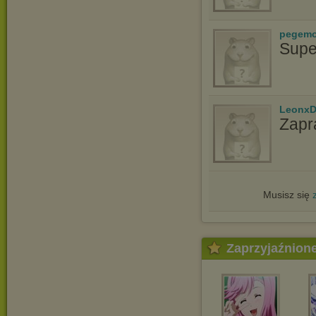
pegem
Supe
LeonxD
Zapr
Musisz się
Zaprzyjaźnion