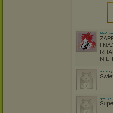
MrsSzar
ZAP
I N
RHA
NIE 
waleja
Świe
ganiya
Supe