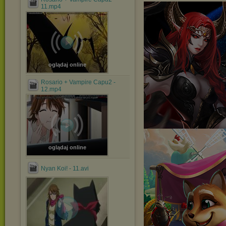
11.mp4
oglądaj online
Rosario + Vampire Capu2 -
12.mp4
oglądaj online
Nyan Koi! - 11.avi