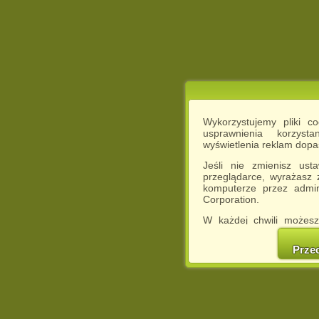
Wykorzystujemy pliki c
usprawnienia korzyst
wyświetlenia reklam dop
Jeśli nie zmienisz ust
przeglądarce, wyrażasz
komputerze przez admin
Corporation.
W każdej chwili możesz
cookies w swojej przeglą
w naszej Pol
Prze
http://chomikuj.pl/Polity
Jednocześnie informuje
może spowodować ogr
Chomikuj.pl.
W przypadku braku twojej