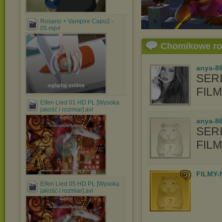
Rosario + Vampire Capu2 -
05.mp4
Chomikowe r
anya-8
SERI
oglądaj online
FIL
Elfen Lied 01 HD PL [Wysoka
jakość i rozmiar].avi
anya-86
SERI
FIL
FILMY-
Elfen Lied 05 HD PL [Wysoka
jakość i rozmiar].avi