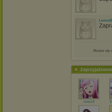
LeonxD
Zapr
Musisz się
Zaprzyjaźnion
viola19
S