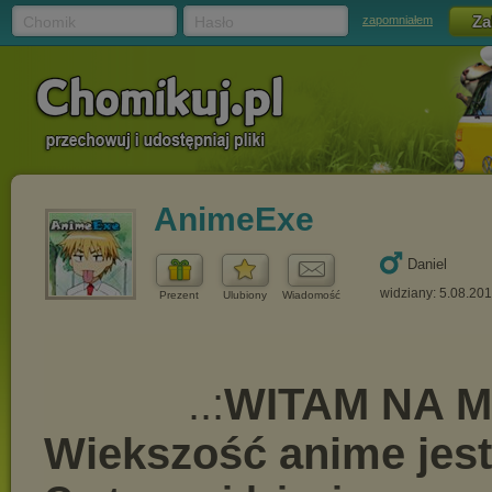
Chomik
Hasło
zapomniałem
AnimeExe
Daniel
widziany: 5.08.20
Prezent
Ulubiony
Wiadomość