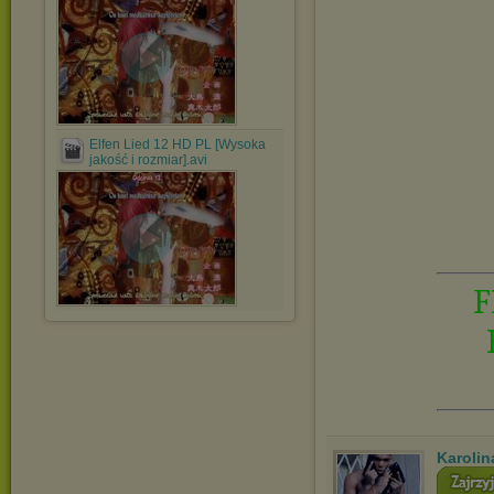
Elfen Lied 12 HD PL [Wysoka
jakość i rozmiar].avi
F
Karolin