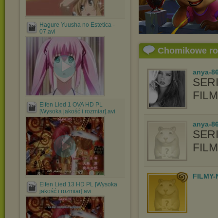
Hagure Yuusha no Estetica -
07.avi
Chomikowe r
anya-8
SERI
FIL
Elfen Lied 1 OVA HD PL
[Wysoka jakość i rozmiar].avi
anya-86
SERI
FIL
FILMY-
Elfen Lied 13 HD PL [Wysoka
jakość i rozmiar].avi