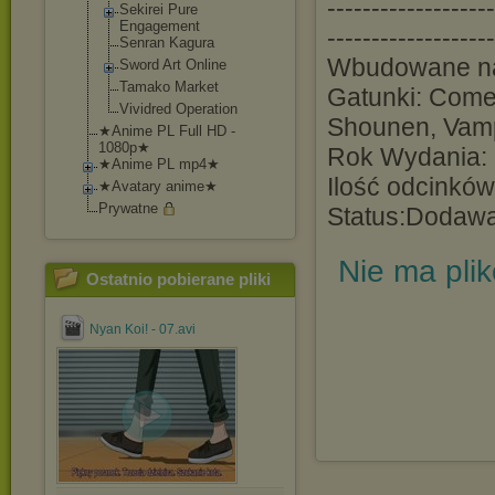
-------------------
Sekirei Pure
Engagement
-------------------
Senran Kagura
Wbudowane na
Sword Art Online
Tamako Market
Gatunki: Come
Vividred Operation
Shounen, Vam
★Anime PL Full HD -
1080p★
Rok Wydania:
★Anime PL mp4★
Ilość odcinków
★Avatary anime★
Prywatne
Status:Dodaw
Nie ma pli
Ostatnio pobierane pliki
Nyan Koi! - 07.avi