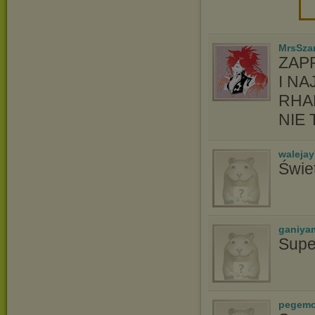
MrsSzar
ZAP
I N
RHA
NIE 
waleja
Świe
ganiya
Supe
pegem