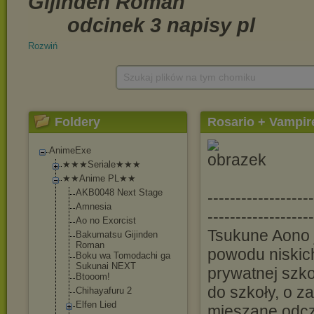
Rozwiń
Szukaj plików na tym chomiku
Foldery
Rosario + Vampir
AnimeExe
★★★Seriale★★★
★★Anime PL★★
AKB0048 Next Stage
-----------------
Amnesia
-------------------
Ao no Exorcist
Tsukune Aono j
Bakumatsu Gijinden
Roman
powodu niskich
Boku wa Tomodachi ga
Sukunai NEXT
prywatnej szk
Btooom!
do szkoły, o z
Chihayafuru 2
Elfen Lied
mieszane odczu