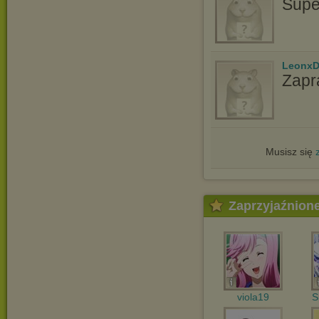
Supe
LeonxD
Zapr
Musisz się
Zaprzyjaźnion
viola19
S