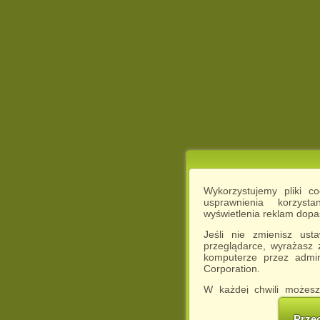
Wykorzystujemy pliki c
usprawnienia korzyst
wyświetlenia reklam dop
Jeśli nie zmienisz ust
przeglądarce, wyrażasz
komputerze przez admin
Corporation.
W każdej chwili możesz
cookies w swojej przeglą
w naszej Pol
Prze