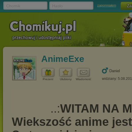
Chomik
Hasło
zapomniałem
AnimeExe
Daniel
widziany: 5.08.20
Prezent
Ulubiony
Wiadomość