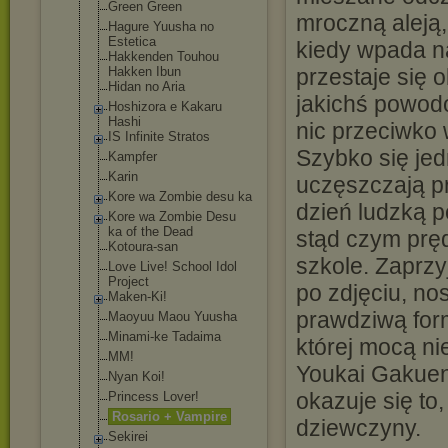
Green Green
mroczną aleją, 
Hagure Yuusha no
Estetica
kiedy wpada n
Hakkenden Touhou
Hakken Ibun
przestaje się 
Hidan no Aria
jakichś powodó
Hoshizora e Kakaru
Hashi
nic przeciwko 
IS Infinite Stratos
Szybko się jedn
Kampfer
Karin
uczęszczają pr
Kore wa Zombie desu ka
dzień ludzką p
Kore wa Zombie Desu
ka of the Dead
stąd czym pręd
Kotoura-san
szkole. Zaprzy
Love Live! School Idol
Project
po zdjęciu, no
Maken-Ki!
prawdziwą for
Maoyuu Maou Yuusha
Minami-ke Tadaima
której mocą n
MM!
Youkai Gakue
Nyan Koi!
okazuje się to
Princess Lover!
Rosario + Vampire
dziewczyny.
Sekirei