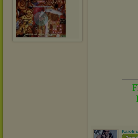
F
Karolin