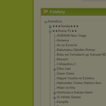
Foldery
AnimeExe
★★★Seriale★★★
★★Anime PL★★
AKB0048 Next Stage
Amnesia
Ao no Exorcist
Bakumatsu Gijinden Roman
Boku wa Tomodachi ga Sukunai N
Btooom!
Chihayafuru 2
Elfen Lied
Green Green
Hagure Yuusha no Estetica
Hakkenden Touhou Hakken Ibun
Hidan no Aria
Hoshizora e Kakaru Hashi
IS Infinite Stratos
Kampfer