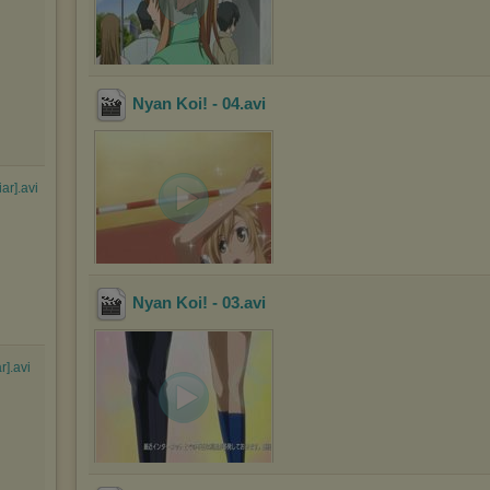
Nyan Koi! - 04
.avi
ar].avi
Nyan Koi! - 03
.avi
r].avi