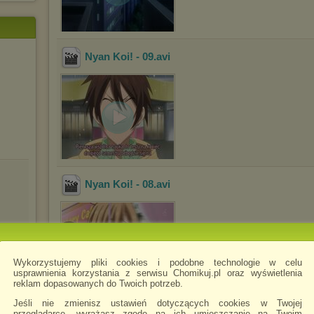
Nyan Koi! - 09
.avi
Nyan Koi! - 08
.avi
Wykorzystujemy pliki cookies i podobne technologie w celu
usprawnienia korzystania z serwisu Chomikuj.pl oraz wyświetlenia
reklam dopasowanych do Twoich potrzeb.
Jeśli nie zmienisz ustawień dotyczących cookies w Twojej
Nyan Koi! - 07
.avi
przeglądarce, wyrażasz zgodę na ich umieszczanie na Twoim