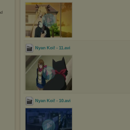
ad
Nyan Koi! - 11
.avi
Nyan Koi! - 10
.avi