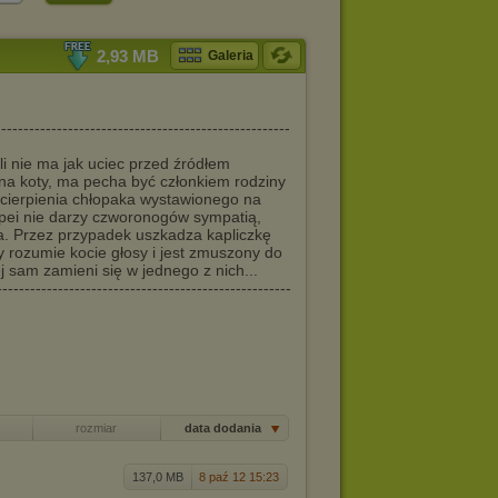
2,93 MB
Galeria
---------------------------------------------------
śli nie ma jak uciec przed źródłem
 na koty, ma pecha być członkiem rodziny
j cierpienia chłopaka wystawionego na
npei nie darzy czworonogów sympatią,
. Przez przypadek uszkadza kapliczkę
y rozumie kocie głosy i jest zmuszony do
 sam zamieni się w jednego z nich...
-----------------------------------------------------
rozmiar
data dodania
137,0 MB
8 paź 12 15:23