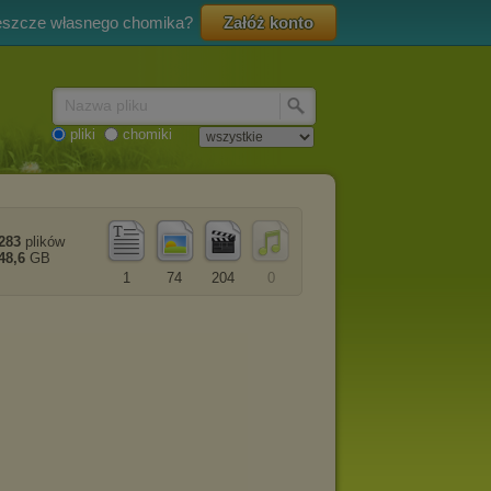
eszcze własnego chomika?
Załóż konto
Nazwa pliku
pliki
chomiki
283
plików
48,6
GB
1
74
204
0