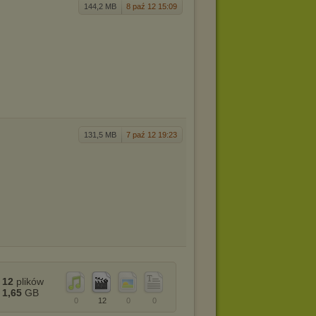
144,2 MB
8 paź 12 15:09
131,5 MB
7 paź 12 19:23
12
plików
1,65
GB
0
12
0
0