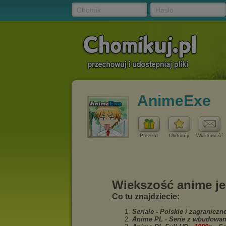
Chomik
Hasło
AnimeExe
Prezent
Ulubiony
Wiadomość