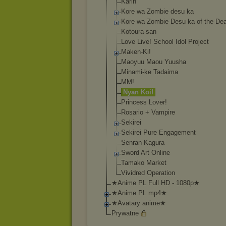
Karin
Kore wa Zombie desu ka
Kore wa Zombie Desu ka of the De
Kotoura-san
Love Live! School Idol Project
Maken-Ki!
Maoyuu Maou Yuusha
Minami-ke Tadaima
MM!
Nyan Koi!
Princess Lover!
Rosario + Vampire
Sekirei
Sekirei Pure Engagement
Senran Kagura
Sword Art Online
Tamako Market
Vividred Operation
★Anime PL Full HD - 1080p★
★Anime PL mp4★
★Avatary anime★
Prywatne