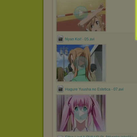
Nyan Koi! - 05.avi
Hagure Yuusha no Estetica - 07.avi