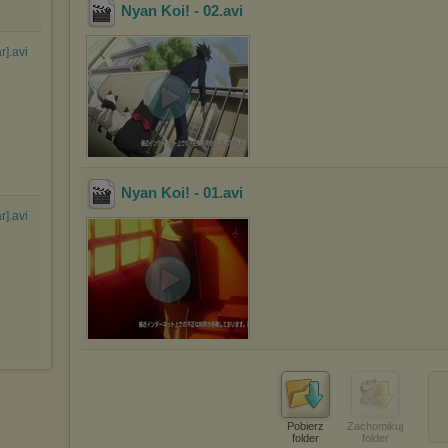
Nyan Koi! - 02
.avi
r].avi
Nyan Koi! - 01
.avi
r].avi
Pobierz
Zachomikuj
folder
folder