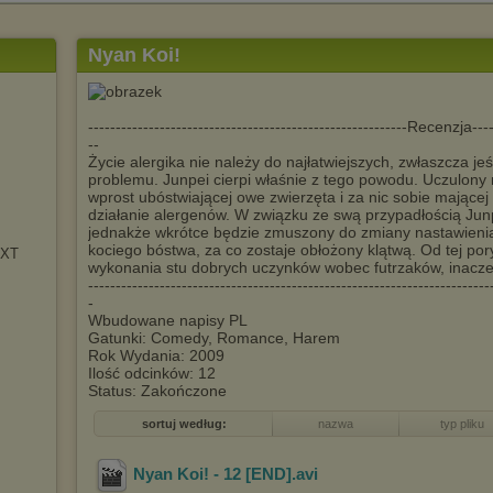
Nyan Koi!
----------------------------------------------------------Recenzja-----
--
Życie alergika nie należy do najłatwiejszych, zwłaszcza je
problemu. Junpei cierpi właśnie z tego powodu. Uczulony
wprost ubóstwiającej owe zwierzęta i za nic sobie mające
działanie alergenów. W związku ze swą przypadłością Ju
jednakże wkrótce będzie zmuszony do zmiany nastawienia
kociego bóstwa, za co zostaje obłożony klątwą. Od tej por
EXT
wykonania stu dobrych uczynków wobec futrzaków, inaczej
-------------------------------------------------------------------------
-
Wbudowane napisy PL
Gatunki: Comedy, Romance, Harem
Rok Wydania: 2009
Ilość odcinków: 12
Status: Zakończone
sortuj według:
nazwa
typ pliku
Nyan Koi! - 12 [END]
.avi