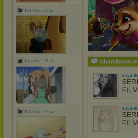
Nyan Koi! - 06.avi
Chomikowe r
Nyan Koi! - 05.avi
anya-8
SERI
FIL
anya-86
Nyan Koi! - 04.avi
SERI
FIL