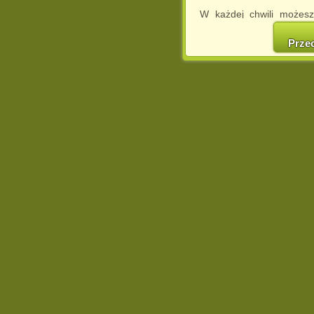
W każdej chwili możesz
cookies w swojej przeglą
w naszej Pol
Prze
http://chomikuj.pl/Polity
Jednocześnie informuje
może spowodować ogr
Chomikuj.pl.
W przypadku braku twojej
prosimy o opuszczenie se
Wykorzystanie plików c
(dostosowanie reklam do
działań marketingowych).
Wyrażenie sprzeciwu spo
będzie dopasowana do Tw
wyświetlona przypadkowo
Istnieje możliwość zmian
sposób uniemożliwiając
urządzeniu końcowym. M
dokonując odpowiednich
internetowej.
Pełną informację na 
http://chomikuj.pl/Polity