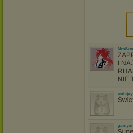
MrsSzar
ZAP
I N
RHA
NIE 
waleja
Świe
ganiya
Supe