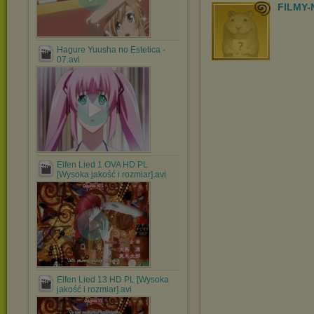
FILMY-
Hagure Yuusha no Estetica -
07.avi
Elfen Lied 1 OVA HD PL
[Wysoka jakość i rozmiar].avi
Elfen Lied 13 HD PL [Wysoka
jakość i rozmiar].avi