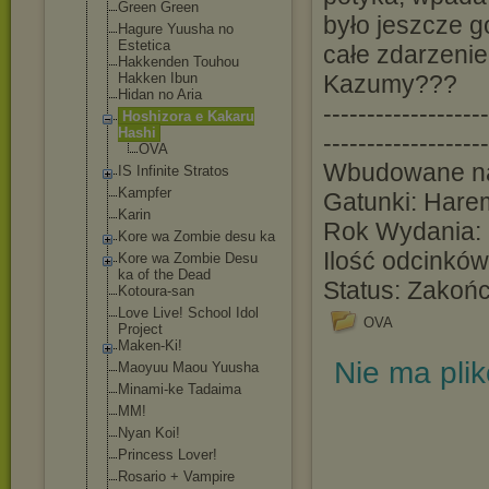
Green Green
było jeszcze go
Hagure Yuusha no
Estetica
całe zdarzenie
Hakkenden Touhou
Hakken Ibun
Kazumy???
Hidan no Aria
-------------------
Hoshizora e Kakaru
Hashi
-------------------
OVA
Wbudowane na
IS Infinite Stratos
Kampfer
Gatunki: Hare
Karin
Rok Wydania:
Kore wa Zombie desu ka
Ilość odcinkó
Kore wa Zombie Desu
ka of the Dead
Status: Zakoń
Kotoura-san
Love Live! School Idol
OVA
Project
Maken-Ki!
Nie ma pli
Maoyuu Maou Yuusha
Minami-ke Tadaima
MM!
Nyan Koi!
Princess Lover!
Rosario + Vampire