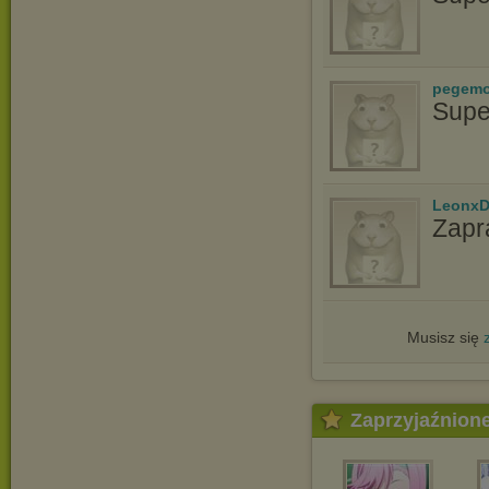
pegem
Supe
LeonxD
Zapr
Musisz się
Zaprzyjaźnion