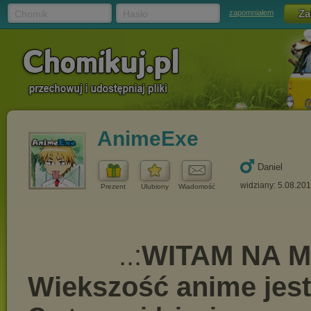
Chomik
Hasło
zapomniałem
AnimeExe
Daniel
widziany: 5.08.20
Prezent
Ulubiony
Wiadomość