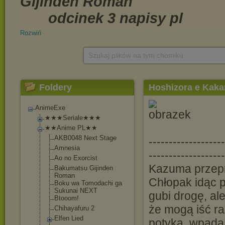
Rozwiń
Szukaj plików na tym chomiku
Foldery
Hoshizora e Kaka
AnimeExe
★★★Seriale★★★
★★Anime PL★★
AKB0048 Next Stage
-----------------
Amnesia
-------------------
Ao no Exorcist
Kazuma przepr
Bakumatsu Gijinden
Roman
Chłopak idąc p
Boku wa Tomodachi ga
Sukunai NEXT
gubi drogę, al
Btooom!
że mogą iść ra
Chihayafuru 2
Elfen Lied
potyka, wpada 