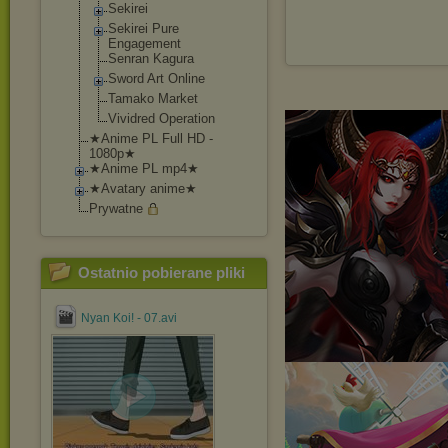
Sekirei
Sekirei Pure
Engagement
Senran Kagura
Sword Art Online
Tamako Market
Vividred Operation
★Anime PL Full HD -
1080p★
★Anime PL mp4★
★Avatary anime★
Prywatne
Ostatnio pobierane pliki
Nyan Koi! - 07.avi