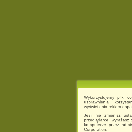
Wykorzystujemy pliki c
usprawnienia korzyst
wyświetlenia reklam dop
Jeśli nie zmienisz ust
przeglądarce, wyrażasz
komputerze przez admin
Corporation.