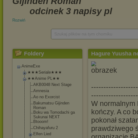
Rozwiń
Szukaj plików na tym chomiku
Foldery
Hagure Yuusha no
AnimeExe
★★★Seriale★★★
★★Anime PL★★
AKB0048 Next Stage
-----------------
Amnesia
-------------------
Ao no Exorcist
W normalnym R
Bakumatsu Gijinden
Roman
kończy. A co b
Boku wa Tomodachi ga
Sukunai NEXT
pokonał szatan
Btooom!
prawdziwego ś
Chihayafuru 2
Elfen Lied
organizacje BA