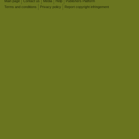
Main page
Contact us
Media
Help
Publishers Platform
Terms and conditions
Privacy policy
Report copyright infringement