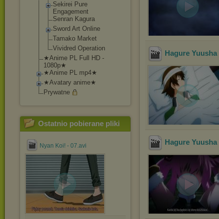
Sekirei Pure
Engagement
Senran Kagura
Sword Art Online
Tamako Market
Vividred Operation
Hagure Yuusha n
★Anime PL Full HD -
1080p★
★Anime PL mp4★
★Avatary anime★
Prywatne
Ostatnio pobierane pliki
Hagure Yuusha n
Nyan Koi! - 07.avi