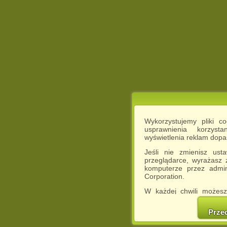
Wykorzystujemy pliki c
usprawnienia korzyst
wyświetlenia reklam dop
Jeśli nie zmienisz ust
przeglądarce, wyrażasz
komputerze przez admin
Corporation.
W każdej chwili możesz
cookies w swojej przeglą
w naszej Pol
Prze
http://chomikuj.pl/Polity