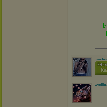
F
Karolin
wyslijp