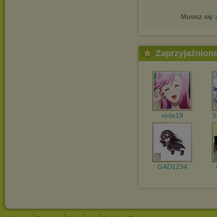
Musisz się
Zaprzyjaźnion
viola19
S
GAD1234