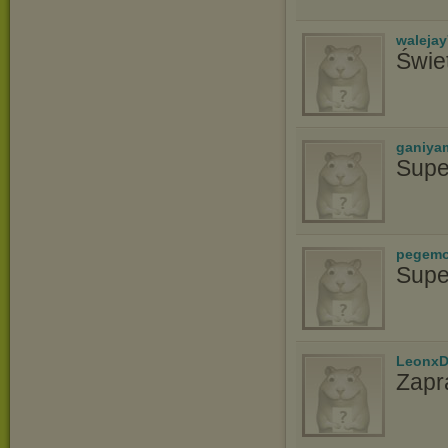
waleja
Świe
ganiya
Supe
pegem
Supe
LeonxD
Zapr