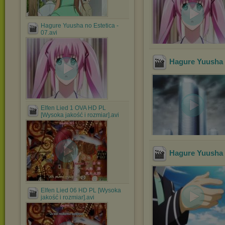
Hagure Yuusha no Estetica -
07.avi
Hagure Yuusha n
Elfen Lied 1 OVA HD PL
[Wysoka jakość i rozmiar].avi
Hagure Yuusha n
Elfen Lied 06 HD PL [Wysoka
jakość i rozmiar].avi