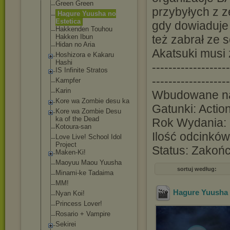
Green Green
przybyłych z z
Hagure Yuusha no
Estetica
gdy dowiaduje 
Hakkenden Touhou
Hakken Ibun
też zabrał ze
Hidan no Aria
Akatsuki musi 
Hoshizora e Kakaru
Hashi
-------------------
IS Infinite Stratos
-------------------
Kampfer
Karin
Wbudowane na
Kore wa Zombie desu ka
Gatunki: Actio
Kore wa Zombie Desu
ka of the Dead
Rok Wydania:
Kotoura-san
Ilość odcinków
Love Live! School Idol
Project
Status: Zakoń
Maken-Ki!
Maoyuu Maou Yuusha
sortuj według:
Minami-ke Tadaima
MM!
Hagure Yuusha n
Nyan Koi!
Princess Lover!
Rosario + Vampire
Sekirei