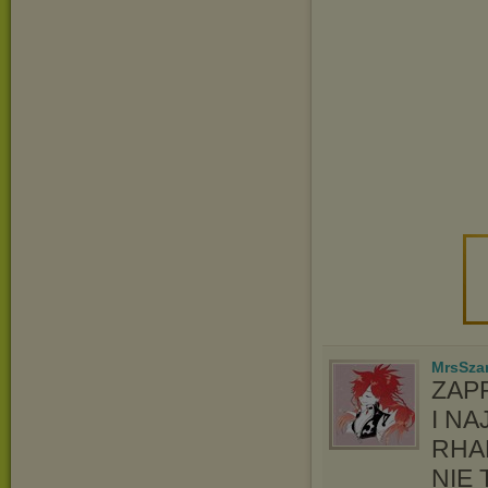
MrsSzar
ZAP
I N
RHA
NIE 