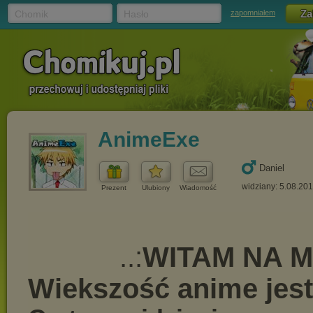
Chomik
Hasło
zapomniałem
AnimeExe
Daniel
widziany: 5.08.20
Prezent
Ulubiony
Wiadomość