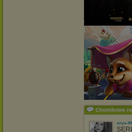
Chomikowe r
anya-8
SERI