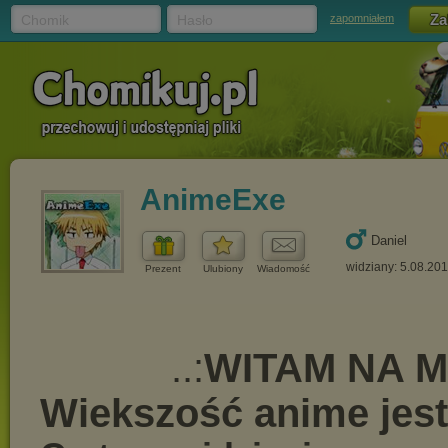
Chomik
Hasło
zapomniałem
AnimeExe
Daniel
widziany: 5.08.20
Prezent
Ulubiony
Wiadomość