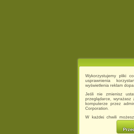
Wykorzystujemy pliki c
usprawnienia korzyst
wyświetlenia reklam dop
Jeśli nie zmienisz ust
przeglądarce, wyrażasz
komputerze przez admin
Corporation.
W każdej chwili możesz
cookies w swojej przeglą
w naszej Pol
Prze
http://chomikuj.pl/Polity