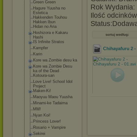
Green Green
Rok Wydania:
Hagure Yuusha no
Estetica
Ilość odcinków
Hakkenden Touhou
Hakken Ibun
Status:Dodaw
Hidan no Aria
Hoshizora e Kakaru
sortuj według:
Hashi
IS Infinite Stratos
Kampfer
Chihayafuru 2 -
Karin
Kore wa Zombie desu ka
Kore wa Zombie Desu
ka of the Dead
Kotoura-san
Love Live! School Idol
Project
Maken-Ki!
Maoyuu Maou Yuusha
Minami-ke Tadaima
MM!
Nyan Koi!
Princess Lover!
Rosario + Vampire
Sekirei