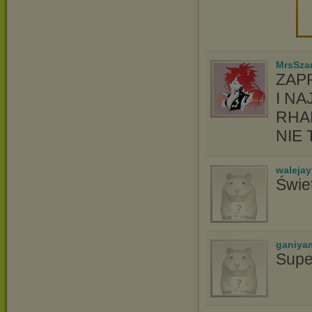
MrsSzar
ZAP
I N
RHA
NIE 
waleja
Świe
ganiya
Supe