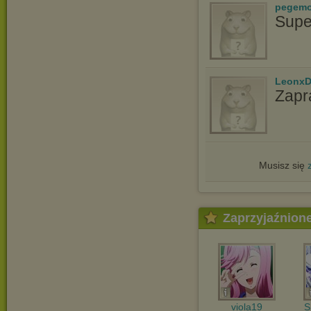
pegem
Supe
LeonxD
Zapr
Musisz się
Zaprzyjaźnion
viola19
S