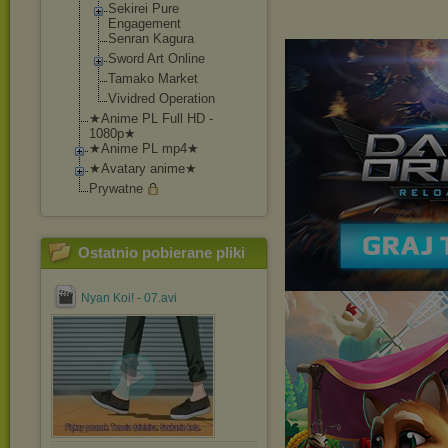
Sekirei Pure
Engagement
Senran Kagura
Sword Art Online
Tamako Market
Vividred Operation
★Anime PL Full HD -
1080p★
★Anime PL mp4★
★Avatary anime★
Prywatne
Ostatnio pobierane pliki
Nyan Koi! - 07.avi