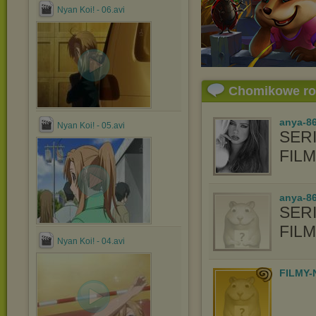
Nyan Koi! - 06.avi
Chomikowe r
anya-8
Nyan Koi! - 05.avi
SERI
FIL
anya-86
SERI
FIL
Nyan Koi! - 04.avi
FILMY-