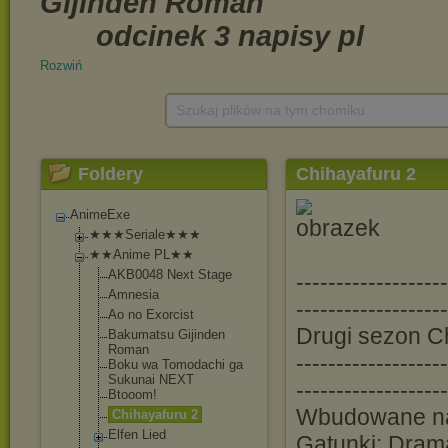
Rozwiń
Szukaj plików na tym chomiku
Foldery
Chihayafuru 2
AnimeExe
★★★Seriale★★★
★★Anime PL★★
AKB0048 Next Stage
-----------------
Amnesia
-------------------
Ao no Exorcist
Drugi sezon C
Bakumatsu Gijinden
Roman
-------------------
Boku wa Tomodachi ga
Sukunai NEXT
-------------------
Btooom!
Wbudowane na
Chihayafuru 2
Elfen Lied
Gatunki: Dram