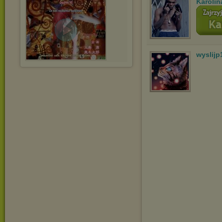
Karolin
wyslijp