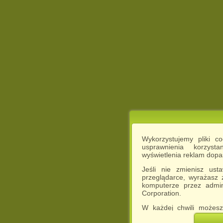
Wykorzystujemy pliki c
usprawnienia korzyst
wyświetlenia reklam dop
Jeśli nie zmienisz ust
przeglądarce, wyrażasz
komputerze przez admin
Corporation.
W każdej chwili możesz
cookies w swojej przeglą