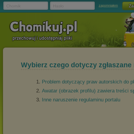
Chomik
Hasło
zapomniałem
Wybierz czego dotyczy zgłaszane
Problem dotyczący praw autorskich do p
Awatar (obrazek profilu) zawiera treści
Inne naruszenie regulaminu portalu