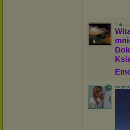
Tiili
nap
Wit
mn
Dok
Ksią
Emo
wagner