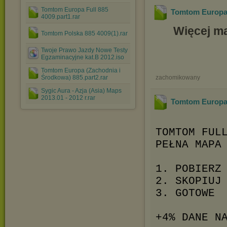
Tomtom Europa Full 885
Tomtom Europa 
4009.part1.rar
Więcej ma
Tomtom Polska 885 4009(1).rar
Twoje Prawo Jazdy Nowe Testy
Egzaminacyjne kat.B 2012.iso
Tomtom Europa (Zachodnia i
zachomikowany
Środkowa) 885.part2.rar
Sygic Aura - Azja (Asia) Maps
2013.01 - 2012 r.rar
Tomtom Europa 
TOMTOM FUL
PEŁNA MAPA
1. POBIERZ
2. SKOPIUJ
3. GOTOWE
+4% DANE N