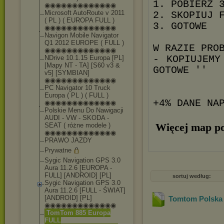
1. POBIERZ 
◉◉◉◉◉◉◉◉◉◉◉◉◉
Microsoft AutoRoute v 2011
2. SKOPIUJ 
( PL ) ( EUROPA FULL )
3. GOTOWE
◉◉◉◉◉◉◉◉◉◉◉◉◉
Navigon Mobile Navigator
Q1 2012 EUROPE ( FULL )
W RAZIE PRO
◉◉◉◉◉◉◉◉◉◉◉◉◉
- KOPIUJEMY
NDrive 10.1.15 Europa [PL]
[Mapy NT - TA] [S60 v3 &
GOTOWE ''
v5] [SYMBIAN]
◉◉◉◉◉◉◉◉◉◉◉◉◉
PC Navigator 10 Truck
Europa ( PL ) ( FULL )
+4% DANE NA
◉◉◉◉◉◉◉◉◉◉◉◉◉
Polskie Menu Do Nawigacji
AUDI - VW - SKODA -
Więcej map po
SEAT ( różne modele )
◉◉◉◉◉◉◉◉◉◉◉◉◉
PRAWO JAZDY
Prywatne
Sygic Navigation GPS 3.0
Aura 11.2.6 [EUROPA -
FULL] [ANDROID] [PL]
sortuj według:
Sygic Navigation GPS 3.0
Aura 11.2.6 [FULL - ŚWIAT]
[ANDROID] [PL]
Tomtom Polska 
◉◉◉◉◉◉◉◉◉◉◉◉◉
TomTom 885 Europa
FULL