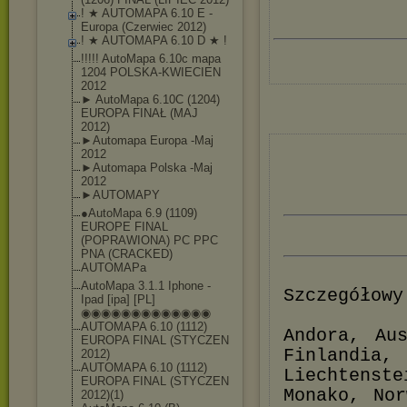
! ★ AUTOMAPA 6.10 E -
Europa (Czerwiec 2012)
! ★ AUTOMAPA 6.10 D ★ !
!!!!! AutoMapa 6.10c mapa
1204 POLSKA-KWIECIEN
2012
► AutoMapa 6.10C (1204)
EUROPA FINAŁ (MAJ
2012)
►Automapa Europa -Maj
2012
►Automapa Polska -Maj
2012
►AUTOMAPY
●AutoMapa 6.9 (1109)
EUROPE FINAL
(POPRAWIONA) PC PPC
PNA (CRACKED)
AUTOMAPa
AutoMapa 3.1.1 Iphone -
Szczegółowy
Ipad [ipa] [PL]
◉◉◉◉◉◉◉◉◉◉◉◉◉
AUTOMAPA 6.10 (1112)
Andora, Au
EUROPA FINAL (STYCZEN
Finlandia
2012)
AUTOMAPA 6.10 (1112)
Liechtenst
EUROPA FINAL (STYCZEN
Monako, Nor
2012)(1)