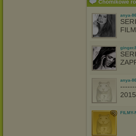
Chomikowe r
anya-8
SERI
FIL
ginger.
SER
ZAP
anya-86
----
201
FILMY-