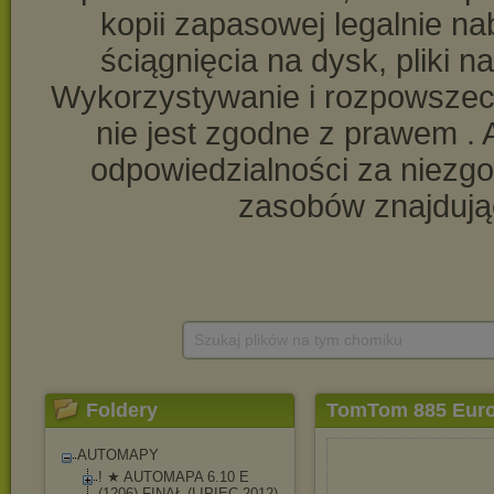
Szukaj plików na tym chomiku
Foldery
TomTom 885 E
AUTOMAPY
! ★ AUTOMAPA 6.10 E
(1206) FINAŁ (LIPIEC 2012)