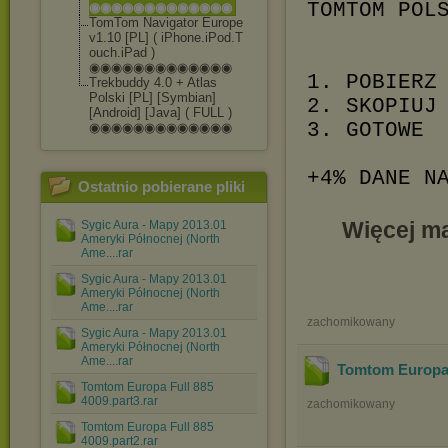
TOMTOM POL
◉◉◉◉◉◉◉◉◉◉◉◉◉
TomTom Navigator Europe
v1.10 [PL] ( iPhone.iPod.T
ouch.iPad )
◉◉◉◉◉◉◉◉◉◉◉◉◉
1. POBIERZ
Trekbuddy 4.0 + Atlas
Polski [PL] [Symbian]
2. SKOPIUJ
[Android] [Java] ( FULL )
3. GOTOWE
◉◉◉◉◉◉◉◉◉◉◉◉◉
+4% DANE N
Ostatnio pobierane pliki
Więcej ma
Sygic Aura - Mapy 2013.01
Ameryki Północnej (North
Ame....rar
Sygic Aura - Mapy 2013.01
Ameryki Północnej (North
Ame....rar
zachomikowany
Sygic Aura - Mapy 2013.01
Ameryki Północnej (North
Ame....rar
Tomtom Europa 
Tomtom Europa Full 885
4009.part3.rar
zachomikowany
Tomtom Europa Full 885
4009.part2.rar