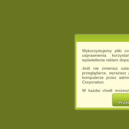
Wykorzystujemy pliki c
usprawnienia korzyst
wyświetlenia reklam dop
Jeśli nie zmienisz ust
przeglądarce, wyrażasz
komputerze przez admin
Corporation.
W każdej chwili możesz
cookies w swojej przeglą
w naszej Pol
Prze
http://chomikuj.pl/Polity
Jednocześnie informuje
może spowodować ogr
Chomikuj.pl.