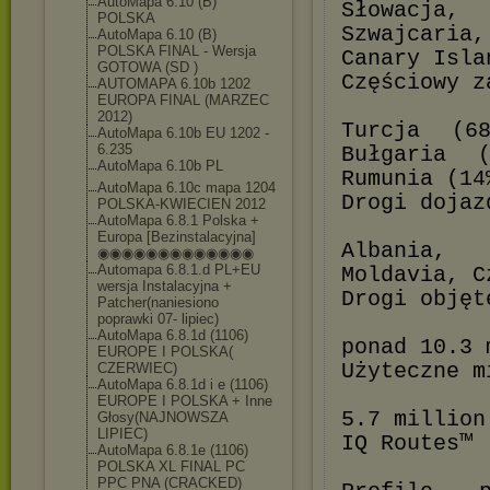
AutoMapa 6.10 (B)
Słowacja
POLSKA
Szwajcaria
AutoMapa 6.10 (B)
POLSKA FINAL - Wersja
Canary Isla
GOTOWA (SD )
Częściowy z
AUTOMAPA 6.10b 1202
EUROPA FINAL (MARZEC
2012)
Turcja (6
AutoMapa 6.10b EU 1202 -
6.235
Bułgaria 
AutoMapa 6.10b PL
Rumunia (14
AutoMapa 6.10c mapa 1204
Drogi dojaz
POLSKA-KWIECIEN 2012
AutoMapa 6.8.1 Polska +
Europa [Bezinstalacyjna]
Albania, 
◉◉◉◉◉◉◉◉◉◉◉◉◉
Automapa 6.8.1.d PL+EU
Moldavia, C
wersja Instalacyjna +
Drogi objęt
Patcher(naniesion
o
poprawki 07- lipiec)
AutoMapa 6.8.1d (1106)
ponad 10.3 
EUROPE I POLSKA(
Użyteczne m
CZERWIEC)
AutoMapa 6.8.1d i e (1106)
EUROPE I POLSKA + Inne
5.7 million
Głosy(NAJNOWSZA
LIPIEC)
IQ Routes™
AutoMapa 6.8.1e (1106)
POLSKA XL FINAL PC
PPC PNA (CRACKED)