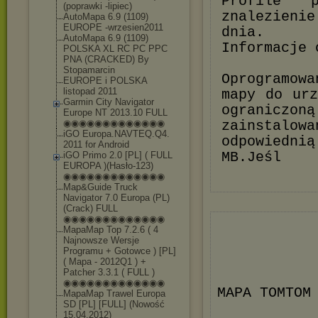
Profile p
(poprawki -lipiec)
znalezieni
AutoMapa 6.9 (1109)
EUROPE -wrzesien2011
dnia.
AutoMapa 6.9 (1109)
Informacje 
POLSKA XL RC PC PPC
PNA (CRACKED) By
Stopamarcin
Oprogramowa
EUROPE i POLSKA
listopad 2011
mapy do urz
Garmin City Navigator
ograniczon
Europe NT 2013.10 FULL
◉◉◉◉◉◉◉◉◉◉◉◉◉
zainstalowa
iGO Europa.NAVTEQ.Q4.
odpowiedni
2011 for Android
MB.Jeśl
iGO Primo 2.0 [PL] ( FULL
EUROPA )(Hasło-123)
◉◉◉◉◉◉◉◉◉◉◉◉◉
Map&Guide Truck
Navigator 7.0 Europa (PL)
(Crack) FULL
◉◉◉◉◉◉◉◉◉◉◉◉◉
MapaMap Top 7.2.6 ( 4
Najnowsze Wersje
Programu + Gotowce ) [PL]
( Mapa - 2012Q1 ) +
Patcher 3.3.1 ( FULL )
◉◉◉◉◉◉◉◉◉◉◉◉◉
MAPA TOMTOM
MapaMap Trawel Europa
SD [PL] [FULL] (Nowość
15.04.2012)