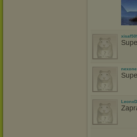
xisaf50
Supe
nexon
Supe
LeonxD
Zapr